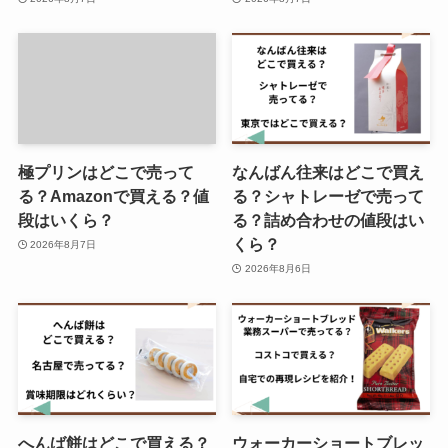
冷麺の麺 どこで売ってる？業務ス
ーパーで購入できる？
極プリンはどこで売って
なんばん往来はどこで買え
パックンチョは生産終了？ディズ
る？Amazonで買える？値
る？シャトレーゼで売って
ニープリンセスデザインは限定？
段はいくら？
る？詰め合わせの値段はい
値段はいくら？
くら？
2026年8月7日
2026年8月6日
へんば餅はどこで買える？
ウォーカーショートブレッ