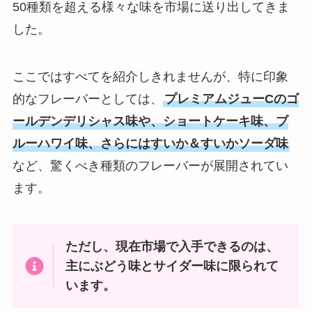
50種類を超える様々な味を市場に送り出してきま
した。
新幹線 アイスはどこで買える？東
京駅で売ってる？車内販売で手に
入る？
ここではすべてを紹介しきれませんが、特に印象
的なフレーバーとしては、
プレミアムジューCのゴ
ミスカル カルディで販売してる？
ールデンデリシャス味や、ショートケーキ味、ブ
業務スーパーで買える？どこで売
ルーハワイ味、さらにはすいか＆すいかソーダ味
ってる？
など、驚くべき種類のフレーバーが展開されてい
ます。
サクサクアーモンド 売ってる場所
はどこ？成城石井で買える？
ただし、現在市場で入手できるのは、
主にぶどう味とサイダー味に限られて
います。