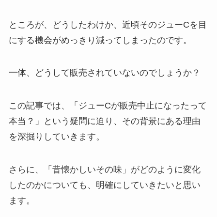
ところが、どうしたわけか、近頃そのジューCを目
にする機会がめっきり減ってしまったのです。
冷麺の麺 どこで売ってる？業務ス
ーパーで購入できる？
一体、どうして販売されていないのでしょうか？
千寿せんべいはどこで買える？コ
この記事では、「ジューCが販売中止になったって
ンビニで売ってる？東京駅での販
本当？」という疑問に迫り、その背景にある理由
売状況は？
を深掘りしていきます。
空気グミ売ってる場所はどこ？ド
さらに、「昔懐かしいその味」がどのように変化
ンキやAmazonで買える？まずい
したのかについても、明確にしていきたいと思い
って本当？
ます。