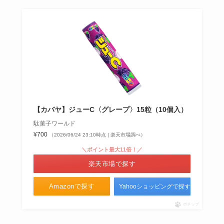
常陸野ネストビール 買える店はど
こ？コンビニでの取扱いは？
クリームボックス どこで買える？
ファミマで売ってるって本当？
【カバヤ】ジューC〈グレープ〉15粒（10個入）
駄菓子ワールド
¥700
（2026/06/24 23:10時点 | 楽天市場調べ）
＼ポイント最大11倍！／
楽天市場で探す
Amazonで探す
Yahooショッピングで探す
ポチップ