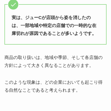
ャトレーゼで売ってる？詰め合わ
せの値段はいくら？
実は、ジューCが店頭から姿を消したの
は、一部地域や特定の店舗での一時的な在
ブルダック 売ってる場所は？コン
庫切れが原因であることが多いようです。
ビニで買える？
商品の取り扱いは、地域や季節、そして各店舗の
瓶コーラ 売ってる場所は？ドンキ
方針によって大きく異なることがあります。
での購入は可能？？
このような現象は、どの企業においても起こり得
る自然なことであると考えられます。
やみつきしみかりせん どこで売っ
てる？三越などの百貨店で買え
る？