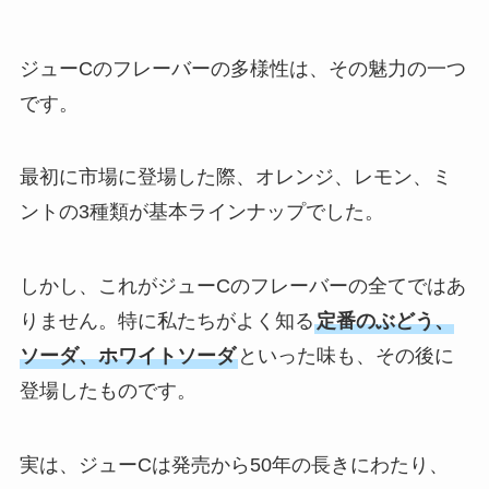
こで売ってる？味が変わったって
本当？
ジューCのフレーバーの多様性は、その魅力の一つ
です。
バイスサワーは業務スーパーで売
ってる？ドンキで買える？
最初に市場に登場した際、オレンジ、レモン、ミ
ントの3種類が基本ラインナップでした。
ペコリーノロマーノ 業務スーパー
で売ってる？コストコで買える？
しかし、これがジューCのフレーバーの全てではあ
値段はいくら？？
りません。特に私たちがよく知る
定番のぶどう、
ソーダ、ホワイトソーダ
といった味も、その後に
登場したものです。
マクビティビスケット生産終了の
理由は？どこで売ってる？カルデ
ィで買える？
実は、ジューCは発売から50年の長きにわたり、