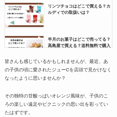
リンツチョコはどこで買える？カ
ルディでの取扱いは？
半月のお菓子はどこで売ってる？
高島屋で買える？送料無料で購入
する方法は？
皆さんも感じているかもしれませんが、最近、あ
の子供の頃に愛されたジューCを店頭で見かけなく
因幡の白兎お菓子 どこで売って
なったように思いませんか？
る?東京での購入は可能？
その独特の甘酸っぱいオレンジ風味が、子供のこ
ろの楽しい遠足やピクニックの思い出を彩ってい
三方六はどこで買える？東京で売
ってる？値段はいくら？
たはずです。