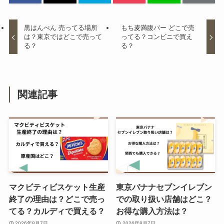
は？楽天やダイソーで買える？在
庫はまだある？
黒はんぺん 売ってる場所
もち麦満腹バー どこで売
は？東京ではどこで売って
ってる？コンビニで買え
る？
る？
東京バナナセブンイレブンでの取
り扱い店舗はどこ？お得な購入方
法は？
関連記事
5 円チョコの値段はいくら？どこ
で買える？生産終了の噂は本当？
マクビティビスケット生産
東京バナナセブンイレブン
たこせんべい 売ってる場所は？業
終了の理由は？どこで売っ
での取り扱い店舗はどこ？
務スーパーで購入できる？
てる？カルディで買える？
お得な購入方法は？
2026年8月7日
2026年8月7日