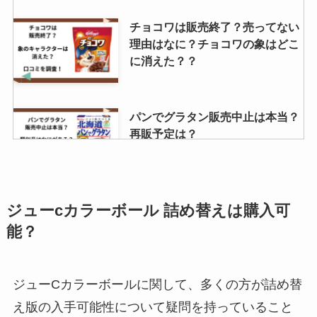
チョコワは販売終了？売ってない
理由はなに？チョコワの象はどこ
に消えた？？
パンでグラタン販売中止は本当？
再販予定は？
twg紅茶の店舗は日本のどこにあ
ジューcカラーボール 詰め替えは購入可
る？東京の店舗は？値段はおいく
能？
ら？
ジューCカラーボールに関して、多くの方が詰め替
パレスホテルクッキーはどこで買
え版の入手可能性について疑問を持っていること
える？伊勢丹オンラインで売って