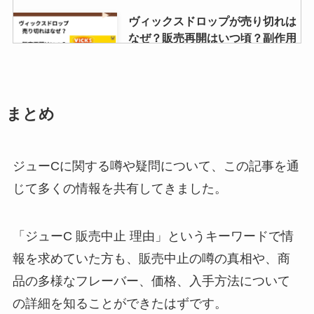
ヴィックスドロップが売り切れは
なぜ？販売再開はいつ頃？副作用
はある？
セブンイレブンのすみれは販売終
まとめ
了？チャーハンやワンタンスープ
は売ってる？いつまで買える？
ジューCに関する噂や疑問について、この記事を通
じて多くの情報を共有してきました。
twg紅茶の店舗は日本のどこにあ
る？東京の店舗は？値段はおいく
ら？
「ジューC 販売中止 理由」というキーワードで情
報を求めていた方も、販売中止の噂の真相や、商
品の多様なフレーバー、価格、入手方法について
ブルボン プチ販売終了の噂は本
の詳細を知ることができたはずです。
当？歴代の味の種類は？