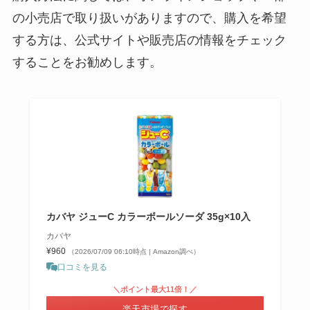
の小売店で取り扱いがありますので、購入を希望
インカのめざめはどこで買える？
する方は、公式サイトや販売店の情報をチェック
スーパーや成城石井で売ってる？
北海道ではどこで手に入る？
することをお勧めします。
ブリュレアイスはどこに売って
る？セブンやドンキで買える？コ
ンビニでの値段はいくら？
カバヤ ジューC カラーボールソーダ 35g×10入
カバヤ
¥960
（2026/07/09 06:10時点 | Amazon調べ）
口コミを見る
＼ポイント最大11倍！／
楽天市場で探す