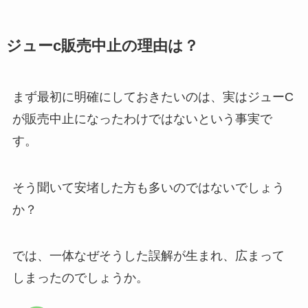
じゃり豆はどこで売ってる？業務
南蛮えび煎餅はどこで売ってる？
ジューc販売中止の理由は？
スーパーやカルディで売ってる？
サービスエリアで買える？口コミ
どこのお土産？
での評判は？
まず最初に明確にしておきたいのは、実はジューC
が販売中止になったわけではないという事実で
舟納豆 買える場所は？Amazonで
梅仁丹 製造中止の理由は？類似品
の取扱いは？？
す。
はある？
そう聞いて安堵した方も多いのではないでしょう
板あめどこで売ってる？Amazon
か？
ココイチとび辛スパイスはなくな
で買える？
った？店舗は販売している？どこ
で売ってる？
では、一体なぜそうした誤解が生まれ、広まって
しまったのでしょうか。
なんばん往来はどこで買える？シ