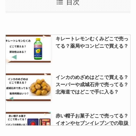
目次
ってる？イオンで購入できる？
とちあいかの値段スーパーではい
キレートレモンむくみどこで売っ
くら？特徴とは？気になる糖度は
てる？薬局やコンビニで買える？
どれ位？
アーモンドスライスは業務スーパ
インカのめざめはどこで買える？
ーで売ってる？カルディで手に入
スーパーや成城石井で売ってる？
る？どこが安いのか調査！
北海道ではどこで手に入る？
クレープアイス 販売中止は本当？
赤い帽子お菓子どこで売ってる？
どこに売ってる？
イオンやセブンイレブンでの取扱
いは？？