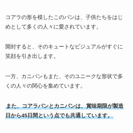
アーモンドスライスは業務スーパ
ーで売ってる？カルディで手に入
コアラの形を模したこのパンは、子供たちをはじ
る？どこが安いのか調査！
めとして多くの人々に愛されています。
オレオ販売中止の噂はなぜ？ノア
開封すると、そのキュートなビジュアルがすぐに
ールとの違いはなに？？
笑顔を引き出します。
一方、カニパンもまた、そのユニークな形状で多
くの人々の関心を集めています。
また、コアラパンとカニパンは、賞味期限が製造
日から45日間という点でも共通しています。