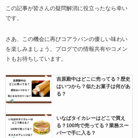
はどこ？売ってる場所東京ではど
この記事が皆さんの疑問解消に役立ったなら幸い
こで買える？たこせんの値段はい
です。
くら？
さあ、この機会に再びコアラパンの優しい味わい
堅パン どこで買える？ドンキでの
取扱いは？
を楽しみましょう。ブログでの情報共有やコメン
トもお待ちしています。
吉原殿中はどこに売ってる？歴史
キンレイ 冷凍ラーメン どこで売
はいつから？似たお菓子は何があ
ってる？セブンイレブンで売って
る？
る？
いなばタイカレーはどこで買え
セブンイレブンのカレーパンは販
る？100均で売ってる？業務スー
売終了？いつまで販売してる？ま
パーで手に入る？
ずい噂は本当か調査！