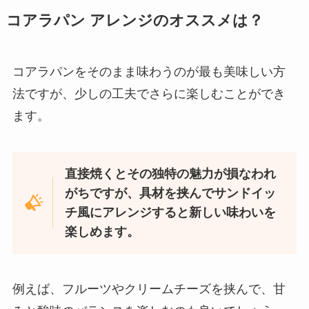
ビエネッタ 販売中止の理由は？業
コアラパン アレンジのオススメは？
務スーパーで購入できる？？
コアラパンをそのまま味わうのが最も美味しい方
法ですが、少しの工夫でさらに楽しむことができ
浪花屋柿の種はどこで買える？東
ます。
京の店舗はどこ？スーパーで売っ
てる？
直接焼くとその独特の魅力が損なわれ
アンパンマンケーキはシャトレー
がちですが、具材を挟んでサンドイッ
ゼで売ってる？シャトレーゼの誕
チ風にアレンジすると新しい味わいを
生日ケーキは何がある？ホールケ
楽しめます。
ーキの値段はいくら？
丸鶏 どこで買える?コストコで買
例えば、フルーツやクリームチーズを挟んで、甘
える？オススメのレシピは？