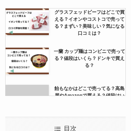
久助 ぬれ煎餅はどこで売ってる?
グラスフェッドビーフはどこで買
カルディで売ってる？？
える？イオンやコストコで売って
る？まずい？美味しい？気になる
口コミは？
永谷園の鶏スープはまずい？美味
しい？どこで売ってる？
一蘭 カップ麺はコンビニで売って
る？値段はいくら？ドンキで買え
る？
飴もなかはどこで売ってる？高島
屋やAmazonで買える？値段はい
くら？
a2ミルクはどこで売ってる？成城
目次