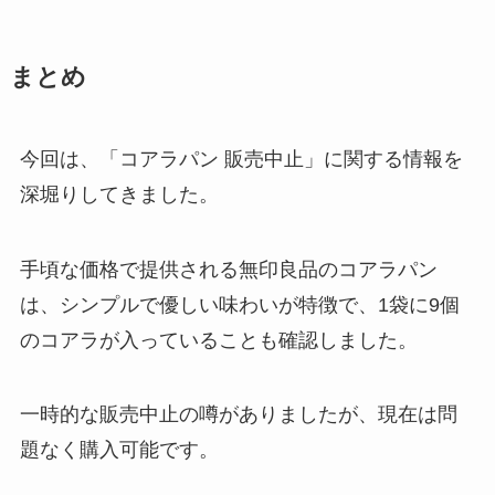
塩分チャージ 販売中止の理由は？
まとめ
冬に売ってる場所はある？代わり
になるものも紹介！
今回は、「コアラパン 販売中止」に関する情報を
深堀りしてきました。
gearガムはどこで売ってる？コン
ビニで買える？効果はなにがあ
る？
手頃な価格で提供される無印良品のコアラパン
は、シンプルで優しい味わいが特徴で、1袋に9個
のコアラが入っていることも確認しました。
かえるまんじゅうが買えるところ
はどこ？東京駅ではどこで売って
る？季節限定商品はなにがある？
一時的な販売中止の噂がありましたが、現在は問
題なく購入可能です。
明石たこせんべいが売ってる場所