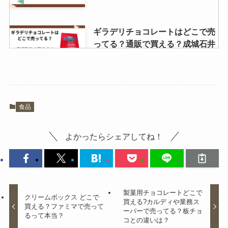
ギラデリチョコレートはどこで売
ってる？通販で買える？成城石井
やコストコで手に入る？
オレオ販売中止の噂はなぜ？ノア
食品
ールとの違いはなに？？
よかったらシェアしてね！
極上はちみつ紅茶 業務スーパーで
購入可能？値段はいくら？
製菓用チョコレートどこで
クリームボックス どこで
買える?カルディや業務ス
買える？ファミマで売って
ーパーで売ってる？板チョ
るって本当？
コとの違いは？
ミルクレアはコンビニで買える？