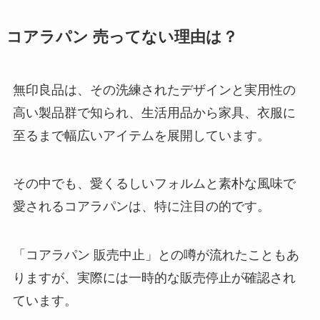
ヴィックスドロップが売り切れは
えびせんべいの里が買える場所は
コアラパン 売ってない理由は？
なぜ？販売再開はいつ頃？副作用
どこ？買える場所名古屋ではど
はある？
こ？送料無料で購入できる？
無印良品は、その洗練されたデザインと実用性の
高い製品群で知られ、生活用品から家具、衣服に
塩分チャージ 販売中止の理由は？
牛肉どまん中はどこで買える？東
至るまで幅広いアイテムを展開しています。
冬に売ってる場所はある？代わり
京駅で買える？
になるものも紹介！
その中でも、愛くるしいフォルムと素朴な風味で
愛されるコアラパンは、特に注目の的です。
リッツのチーズサンドは終了？ど
治一郎 バームクーヘン店舗はどこ
こで売ってる？味が変わったって
にある？東京・神奈川・静岡で買
本当？
える場所は？
「コアラパン 販売中止」との噂が流れたこともあ
りますが、実際には一時的な販売停止が確認され
ています。
えびせんべいの里が買える場所は