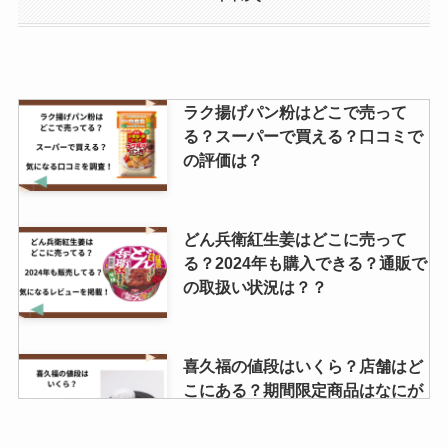
石井で買える？普通のミルクとの
違いはなに？
豆の蔵元はどこで買える？人気商
ラク揚げパン粉はどこで売って
品はどれ？値段はいくら？
る？スーパーで買える？口コミで
の評価は？
フローズンチョコバナナはどこで
どん兵衛紅生姜はどこに売って
売ってる？コストコやセブンイレ
る？2024年も購入できる？通販で
ブンで買える？まずいって噂は本
の取扱い状況は？？
当か調査！
喜久福の値段はいくら？店舗はど
モロッコヨーグル生産終了の理由
こにある？期間限定商品はなにが
は？体に悪いって本当？
あるのか調査！