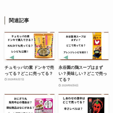
どこに売ってる？コンビニでの値
段はいくら？
関連記事
飴もなかはどこで売ってる？高島
屋やAmazonで買える？値段はい
くら？
ライスクリスピーはどこで買え
チュモッパの素 ドンキで売
永谷園の鶏スープはまず
る？カルディでも売ってる？
ってる？どこに売ってる？
い？美味しい？どこで売っ
てる？
2026年8月7日
2026年8月6日
グミチョコ 生産終了の理由は？代
わりのお菓子はどれ？