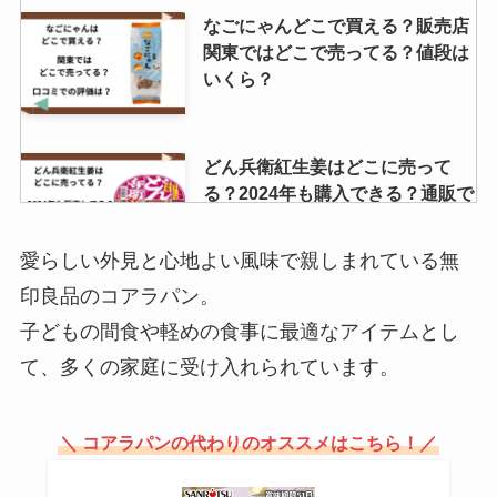
なごにゃんどこで買える？販売店
関東ではどこで売ってる？値段は
いくら？
どん兵衛紅生姜はどこに売って
る？2024年も購入できる？通販で
の取扱い状況は？？
愛らしい外見と心地よい風味で親しまれている無
印良品のコアラパン。
生もみじ饅頭の販売店はどこ？東
子どもの間食や軽めの食事に最適なアイテムとし
京ではどこで売ってる？サービス
エリアで購入できる？
て、多くの家庭に受け入れられています。
＼ コアラパンの代わりのオススメはこちら！／
源氏パイ 販売終了？売ってないっ
て本当？