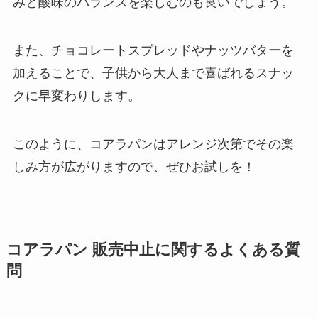
みと酸味のバランスを楽しむのも良いでしょう。
また、チョコレートスプレッドやナッツバターを
グアンチャーレはどこで買える？
加えることで、子供から大人まで喜ばれるスナッ
気になる作り方は？販売店東京だ
クに早変わりします。
とどこで売ってる？
このように、コアラパンはアレンジ次第でその楽
仙台でしか買えないお土産は？常
しみ方が広がりますので、ぜひお試しを！
温の商品は何がある？おしゃれな
お土産はどれ？
カップヌードル リフィル 販売終
コアラパン 販売中止に関するよくある質
了の理由は？
問