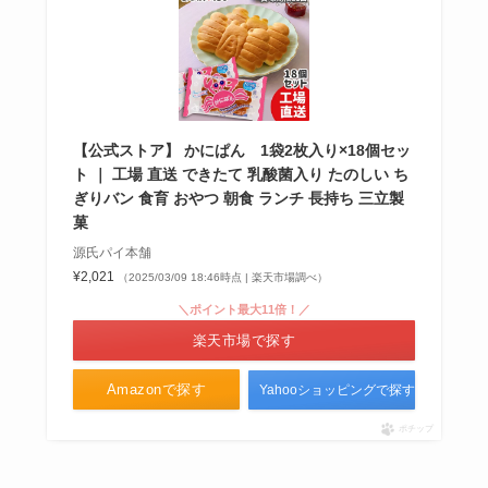
カトレア醤油はどこで売ってる？
福岡や大阪ではどこで買える？送
料無料で購入するには？
【公式ストア】 かにぱん 1袋2枚入り×18個セッ
ト ｜ 工場 直送 できたて 乳酸菌入り たのしい ち
ぎりバン 食育 おやつ 朝食 ランチ 長持ち 三立製
菓
セブンイレブンのカレーパンは販
源氏パイ本舗
売終了？いつまで販売してる？ま
¥2,021
（2025/03/09 18:46時点 | 楽天市場調べ）
ずい噂は本当か調査！
＼ポイント最大11倍！／
楽天市場で探す
デコふり 販売中止の理由は？青の
Amazonで探す
Yahooショッピングで探す
代用はなにがある？販売店まとめ
ポチップ