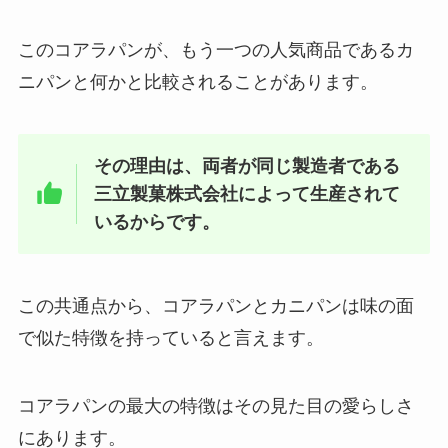
る？
このコアラパンが、もう一つの人気商品であるカ
ニパンと何かと比較されることがあります。
イイダコは業務スーパーで買え
る？売ってる場所はどこ？値段は
いくら？
その理由は、両者が同じ製造者である
三立製菓株式会社によって生産されて
因島はっさくゼリーはどこで売っ
いるからです。
てる？東京ではどこで買える？ア
ルコール度数はどれ位？
この共通点から、コアラパンとカニパンは味の面
で似た特徴を持っていると言えます。
バイスサワーは業務スーパーで売
ってる？ドンキで買える？
コアラパンの最大の特徴はその見た目の愛らしさ
にあります。