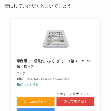
安にしていただくとよいでしょう。
キンレイ 冷凍ラーメン どこで売
ってる？セブンイレブンで売って
る？
梅仁丹 製造中止の理由は？類似品
はある？
業務用ミニ雪見だいふく（白） 1箱（30ML×9
個）ロッテ
ロッテ
和光堂はいはいは製造中止？品薄
¥562
（2026/07/09 16:12時点 | Amazon調べ）
になるほど評判？値段はいくら？
口コミを見る
＼ポイント最大11倍！／
Amazonで探す
楽天市場で探す
5 円チョコの値段はいくら？どこ