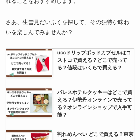
れることをおすすめします。
燻じゃが どこで売ってる?東京で
の販売先は？
さあ、生雪見だいふくを探して、その独特な味わ
いを楽しんでみませんか？
塩分チャージ 販売中止の理由は？
冬に売ってる場所はある？代わり
uccドリップポッドカプセルはコ
になるものも紹介！
ストコで買える？どこで売って
る？値段はいくらで買える？
南天のど飴はどこで売ってる？コ
ンビニやAmazonで買える？注意
パレスホテルクッキーはどこで買
点はなにがある？
える？伊勢丹オンラインで売って
る？オンラインショップで入手可
能？
割れめんべい どこで買える？東京