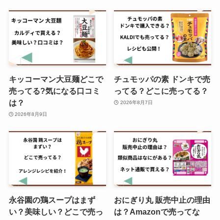
三年番茶 カルディで売ってる？ど
こで買える？
キッコーマン大豆麺どこで
チュモッパの素 ドンキで売
燻じゃが どこで売ってる?東京で
売ってる?気になる口コミ
ってる？どこに売ってる？
の販売先は？
は？
2026年8月7日
2026年8月9日
雪グミ売ってる場所はどこ？セブ
ンイレブンやAmazonでの販売
は？販売終了の噂を調査！
永谷園の鶏スープはまず
おにぎり丸 販売中止の理由
特恋ミルクはどこで売ってる？販
い？美味しい？どこで売っ
は？Amazonで売ってな
売時期はいつまで？