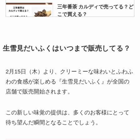
三年番茶 カルディで売ってる？ど
こで買える？
コストコポップコーンが販売中止
生雪見だいふくはいつまで販売してる？
の理由は？体に悪いの？
2月15日（木）より、クリーミーな味わいとふわふ
わの食感が楽しめる『生雪見だいふく』が全国の
海老名メロンパン 買える場所はど
店舗で販売開始されます。
こ？東京での販売は？
この新しい味覚の提供は、多くのお客様にとって
待ち望んだ瞬間となることでしょう。
ラク揚げパン粉はどこで売って
る？スーパーで買える？口コミで