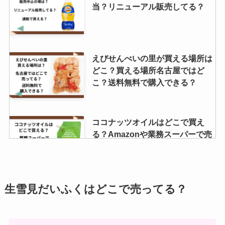
る？カルディでも売ってる？
当？リニューアル販売してる？
赤い帽子お菓子どこで売ってる？
えびせんべいの里が買える場所は
イオンやセブンイレブンでの取扱
どこ？買える場所名古屋ではど
いは？？
こ？送料無料で購入できる？
ピーカンナッツはどこで買える？
ココナッツオイルはどこで買え
店舗東京ではどこで売ってる？カ
る？Amazonや業務スーパーで売
ルディで手に入る？
ってる？危険性はある？
ブルダック 売ってる場所は？コン
かっぱえびせんチョコはどこで売
生雪見だいふくはどこで売ってる？
ビニで買える？
ってる？セブンで買える？通販で
手に入る？