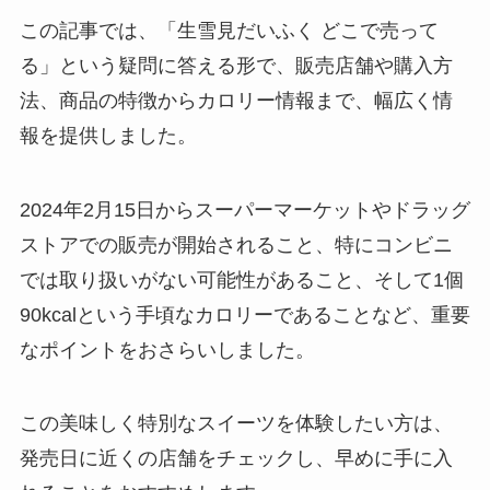
この記事では、「生雪見だいふく どこで売って
る」という疑問に答える形で、販売店舗や購入方
チョコワは販売終了？売ってない
法、商品の特徴からカロリー情報まで、幅広く情
理由はなに？チョコワの象はどこ
に消えた？？
報を提供しました。
2024年2月15日からスーパーマーケットやドラッグ
東京バナナセブンイレブンでの取
ストアでの販売が開始されること、特にコンビニ
り扱い店舗はどこ？お得な購入方
法は？
では取り扱いがない可能性があること、そして1個
90kcalという手頃なカロリーであることなど、重要
なポイントをおさらいしました。
フローズンチョコバナナはどこで
売ってる？コストコやセブンイレ
ブンで買える？まずいって噂は本
この美味しく特別なスイーツを体験したい方は、
当か調査！
発売日に近くの店舗をチェックし、早めに手に入