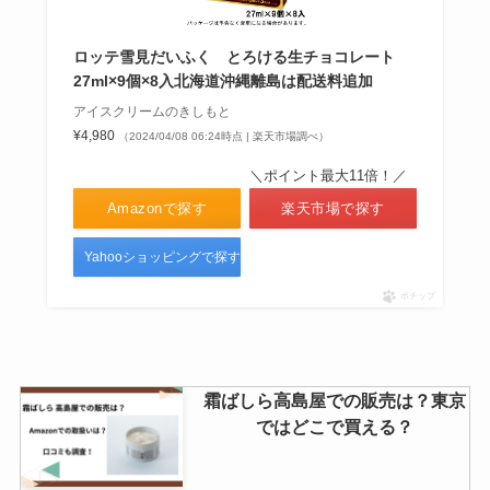
オイコスバニラ売ってる場所はど
ロッテ雪見だいふく とろける生チョコレート
こ？コンビニで買える？通販では
27ml×9個×8入北海道沖縄離島は配送料追加
手に入る？
アイスクリームのきしもと
¥4,980
（2024/04/08 06:24時点 | 楽天市場調べ）
＼ポイント最大11倍！／
クリスタルガイザーは販売終了？
Amazonで探す
楽天市場で探す
品薄はなぜ？販売店を調査！
Yahooショッピングで探す
ポチップ
霜ばしら高島屋での販売は？東京
ではどこで買える？