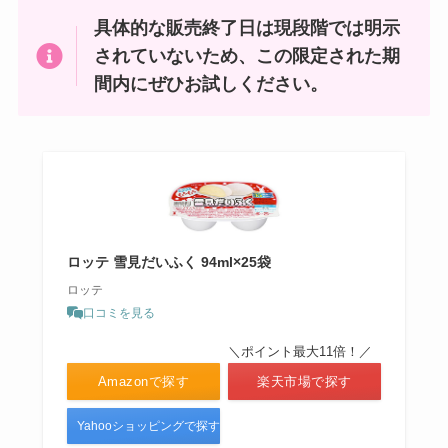
の評価は？
具体的な販売終了日は現段階では明示
されていないため、この限定された期
クリームボックス どこで買える？
間内にぜひお試しください。
ファミマで売ってるって本当？
ロータスクッキーはカルディで売
ってる？どこで買える？値段はい
くら？
ロッテ 雪見だいふく 94ml×25袋
ロッテ
口コミを見る
鴨肉はどこで買える？東京ではど
＼ポイント最大11倍！／
こで買える？業務スーパーで売っ
Amazonで探す
楽天市場で探す
てる？
Yahooショッピングで探す