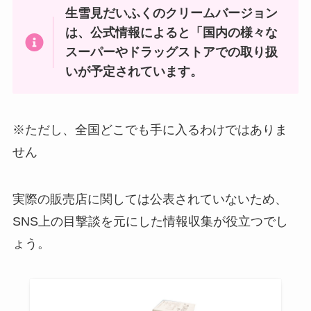
生雪見だいふくのクリームバージョン
味どうらくの里はどこで買える？
は、公式情報によると「国内の様々な
太陽のマテ茶販売終了はなぜ？ル
イオンで売ってる？めんつゆとの
イボスティーとの比較を紹介！飲
スーパーやドラッグストアでの取り扱
違いはなに？
み続けた結果は？
いが予定されています。
鴨肉はどこで買える？東京ではど
久助 ぬれ煎餅はどこで売ってる?
※ただし、全国どこでも手に入るわけではありま
こで買える？業務スーパーで売っ
カルディで売ってる？？
てる？
せん
実際の販売店に関しては公表されていないため、
広島はっさく大福はどこで買え
SNS上の目撃談を元にした情報収集が役立つでし
る？東京ではどこで売ってる？販
ょう。
売時期はいつ頃？
しあわせの激辛はどこで売って