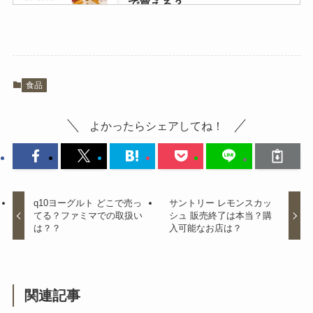
で買える？
キッコーマン大豆麺どこで売って
食品
る?気になる口コミは？
よかったらシェアしてね！
原了郭の黒七味はカルディで買え
る？東京駅や伊勢丹で売ってる？
取扱店はどこ？
q10ヨーグルト どこで売っ
サントリー レモンスカッ
てる？ファミマでの取扱い
シュ 販売終了は本当？購
は？？
入可能なお店は？
新宿カリーあられはどこで売って
る？東京駅構内ではどこで売って
る？
関連記事