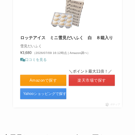
る？辛さレベルはどれくらい？口
コミ評価を調査！
ブルボン プチ販売終了の噂は本
ロッテアイス ミニ雪見だいふく 白 ８箱入り
当？歴代の味の種類は？
雪見だいふく
¥3,680
（2026/07/09 16:12時点 | Amazon調べ）
口コミを見る
エンゼルパイは販売終了？ドンキ
＼ポイント最大11倍！／
やAmazonで売ってる？値段はい
Amazonで探す
楽天市場で探す
くら？
Yahooショッピングで探す
ポチップ