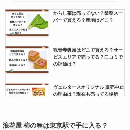
からし菜は売ってない？業務スー
パーで買える？産地はどこ？
観音寺饅頭はどこで買える？サー
ビスエリアで売ってる？口コミで
の評価は？
ヴェルタースオリジナル 販売中止
の理由は？現在も売ってる場所
は？
源氏パイ 販売終了？売ってないっ
浪花屋 柿の種は東京駅で手に入る？