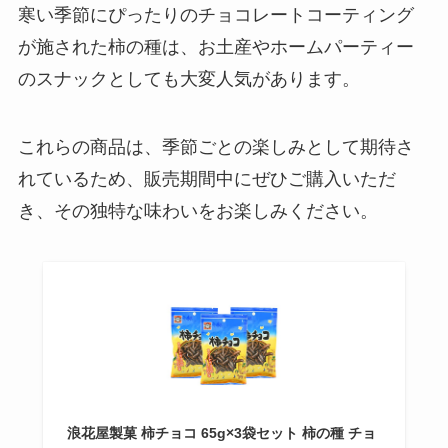
寒い季節にぴったりのチョコレートコーティング
が施された柿の種は、お土産やホームパーティー
マイサイズ 販売中止は本当？体に
のスナックとしても大変人気があります。
悪いって本当？
これらの商品は、季節ごとの楽しみとして期待さ
れているため、販売期間中にぜひご購入いただ
クレープアイス 販売中止は本当？
き、その独特な味わいをお楽しみください。
どこに売ってる？
筑紫もち 売ってる場所はどこ？コ
ンビニで買える？
浪花屋製菓 柿チョコ 65g×3袋セット 柿の種 チョ