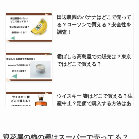
瓶コーラ 売ってる場所は？ドンキ
田辺農園のバナナはどこで売って
での購入は可能？？
る？ローソンで買える？安全性を
調査！
ハートチップルはどこで買える？
霜ばしら高島屋での販売は？東京
ドンキで売ってる？販売終了の噂
ではどこで買える？
を調査！
a2ミルクはどこで売ってる？成城
ウイスキー 響はどこで買える？生
石井で買える？普通のミルクとの
産中止？定価で購入する方法はあ
違いはなに？
る？
喜久福の値段はいくら？店舗はど
原了郭の黒七味はカルディで買え
浪花屋の柿の種はスーパーで売ってる？