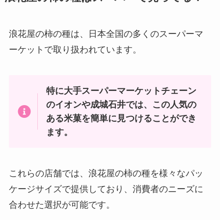
こにある？期間限定商品はなにが
る？東京駅や伊勢丹で売ってる？
あるのか調査！
取扱店はどこ？
浪花屋の柿の種は、日本全国の多くのスーパーマ
ーケットで取り扱われています。
チュモッパの素 ドンキで売って
ぴーなっつ最中はどこで買える？
る？どこに売ってる？
セブンイレブンで売ってる？販売
店東京ではどこで取扱いしてい
特に大手スーパーマーケットチェーン
る？
のイオンや成城石井では、この人気の
クリスタルガイザーは販売終了？
ある米菓を簡単に見つけることができ
あつみのかりんとうの定価はいく
品薄はなぜ？販売店を調査！
ます。
ら？取扱店はどこ？イオンやカル
ディで売ってる？
これらの店舗では、浪花屋の柿の種を様々なパッ
なごにゃんどこで買える？販売店
ケージサイズで提供しており、消費者のニーズに
関東ではどこで売ってる？値段は
合わせた選択が可能です。
いくら？