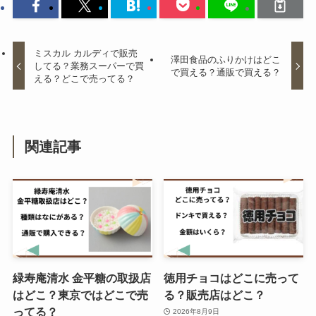
グミエッグはどこで買える？
Amazonで売ってる？販売終了の
噂を調査！
ミスカル カルディで販売
澤田食品のふりかけはどこ
してる？業務スーパーで買
で買える？通販で買える？
える？どこで売ってる？
味の素黒パンダはどこで売って
る？黒パンダの違いはなに？通販
で購入可能？
関連記事
特恋ミルクはどこで売ってる？販
売時期はいつまで？
緑寿庵清水 金平糖の取扱店
徳用チョコはどこに売って
極上はちみつ紅茶 業務スーパーで
はどこ？東京ではどこで売
る？販売店はどこ？
購入可能？値段はいくら？
ってる？
2026年8月9日