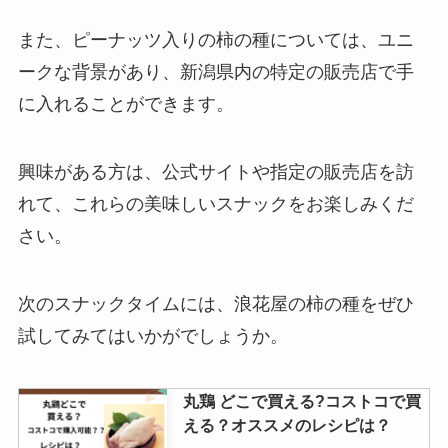
パレスホテルクッキーはどこで買
える？伊勢丹オンラインで売って
また、ピーナッツ入りの柿の種については、ユニ
る？オンラインショップで入手可
ークな背景があり、新潟県内の特定の販売店で手
能？
に入れることができます。
萩の月はどこで買える？東京では
どこで売ってる？値段はいくら？
興味がある方は、公式サイトや指定の販売店を訪
れて、これらの美味しいスナックをお楽しみくだ
さい。
おっとっとは販売終了？おっとっ
との激レアはなに？販売地域はど
次のスナックタイムには、浪花屋の柿の種をぜひ
こで買える？
試してみてはいかがでしょうか。
ウイスキー 響はどこで買える？生
丸鶏 どこで買える?コストコで買
産中止？定価で購入する方法はあ
える？オススメのレシピは？
る？