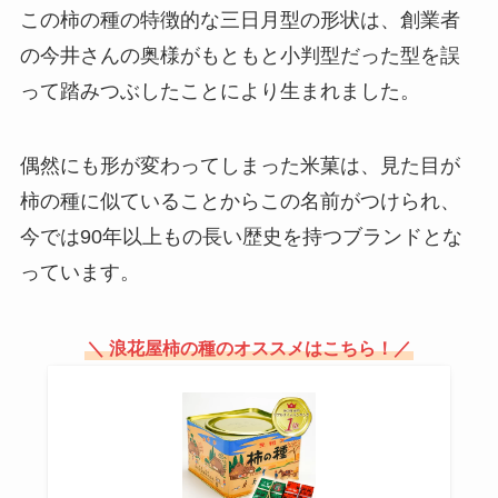
る？販売期間は？
この柿の種の特徴的な三日月型の形状は、創業者
の今井さんの奥様がもともと小判型だった型を誤
って踏みつぶしたことにより生まれました。
ミスカル カルディで販売してる？
業務スーパーで買える？どこで売
偶然にも形が変わってしまった米菓は、見た目が
ってる？
柿の種に似ていることからこの名前がつけられ、
今では90年以上もの長い歴史を持つブランドとな
舟和 芋ようかんはイオンで買え
っています。
る？それ以外の購入先は？？
＼ 浪花屋柿の種のオススメはこちら！／
塩分チャージ 販売中止の理由は？
冬に売ってる場所はある？代わり
になるものも紹介！