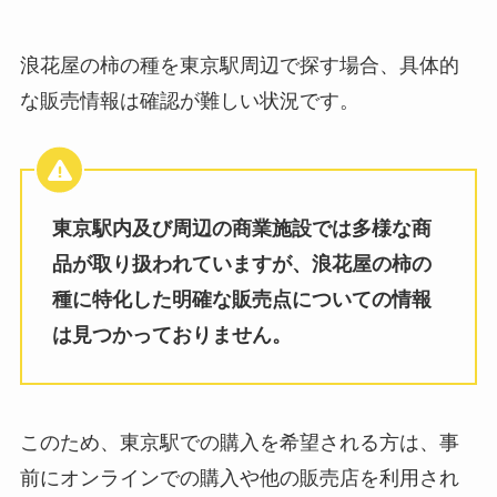
て本当？
浪花屋の柿の種を東京駅周辺で探す場合、具体的
な販売情報は確認が難しい状況です。
飲むシリカ どこで買える？ドンキ
で売ってる？効果はあるの？
東京駅内及び周辺の商業施設では多様な商
宮城峡は売ってない？価格高騰の
品が取り扱われていますが、浪花屋の柿の
理由はなぜ？レア度はどれくら
種に特化した明確な販売点についての情報
い？
は見つかっておりません。
因島はっさくゼリーはどこで売っ
てる？東京ではどこで買える？ア
このため、東京駅での購入を希望される方は、事
ルコール度数はどれ位？
前にオンラインでの購入や他の販売店を利用され