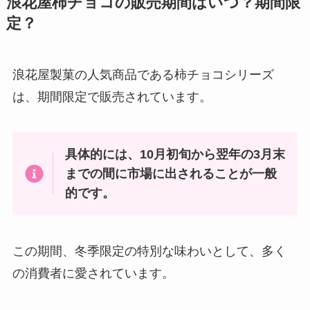
浪花屋柿チョコの販売期間はいつ？期間限
業務スーパーで買える？どこで売
定？
ってる？
浪花屋製菓の人気商品である柿チョコシリーズ
サンドウィッチマン仙台土産のお
は、期間限定で販売されています。
すすめはなに？仙台のソウルフー
ドは？仙台のお土産でレアな商品
を調査！
具体的には、10月初旬から翌年の3月末
までの間に市場に出されることが一般
源氏パイ 販売終了？売ってないっ
的です。
て本当？
この期間、冬季限定の特別な味わいとして、多く
コアラパン 販売中止？売っていな
の消費者に愛されています。
い理由は？