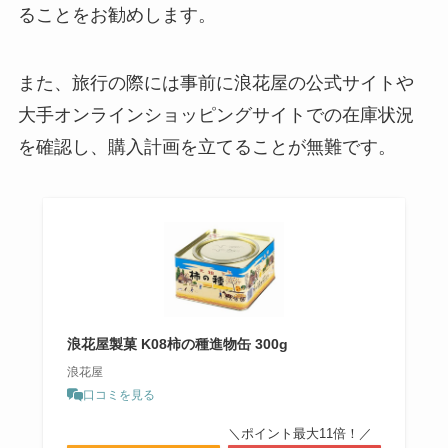
ることをお勧めします。
アーモンドプードル売ってる場所
は？どこが安い？オススメの購入
また、旅行の際には事前に浪花屋の公式サイトや
先を調査！
大手オンラインショッピングサイトでの在庫状況
を確認し、購入計画を立てることが無難です。
原了郭の黒七味はカルディで買え
る？東京駅や伊勢丹で売ってる？
取扱店はどこ？
極上はちみつ紅茶 業務スーパーで
購入可能？値段はいくら？
浪花屋製菓 K08柿の種進物缶 300g
浪花屋
口コミを見る
＼ポイント最大11倍！／