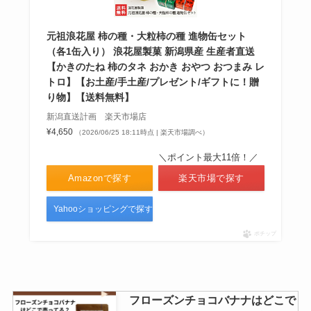
キャラメルウィッチどこで売って
元祖浪花屋 柿の種・大粒柿の種 進物缶セット
る？東京駅での購入場所は？
（各1缶入り） 浪花屋製菓 新潟県産 生産者直送
【かきのたね 柿のタネ おかき おやつ おつまみ レ
トロ】【お土産/手土産/プレゼント/ギフトに！贈
り物】【送料無料】
新潟直送計画 楽天市場店
ヴィックスドロップが売り切れは
¥4,650
（2026/06/25 18:11時点 | 楽天市場調べ）
なぜ？販売再開はいつ頃？副作用
はある？
＼ポイント最大11倍！／
Amazonで探す
楽天市場で探す
Yahooショッピングで探す
ポチップ
フローズンチョコバナナはどこで