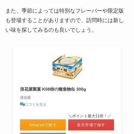
また、季節によっては特別なフレーバーや限定版
白い風船は製造中止？売ってる場
も登場することがありますので、訪問時には新し
所はどこ？Amazonで購入でき
い味を探してみるのも良いでしょう。
る？
ヴェルタースオリジナル 販売中止
の理由は？現在も売ってる場所
は？
浪花屋製菓 K08柿の種進物缶 300g
因幡の白兎お菓子 どこで売って
浪花屋
る?東京での購入は可能？
口コミを見る
＼ポイント最大11倍！／
Amazonで探す
楽天市場で探す