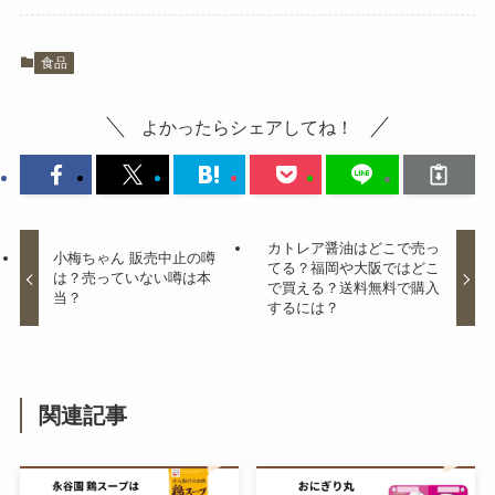
小梅ちゃん 販売中止の噂は？売っ
食品
ていない噂は本当？
よかったらシェアしてね！
治一郎 バームクーヘン店舗はどこ
にある？東京・神奈川・静岡で買
える場所は？
カトレア醤油はどこで売っ
小梅ちゃん 販売中止の噂
てる？福岡や大阪ではどこ
は？売っていない噂は本
で買える？送料無料で購入
当？
するには？
冷麺の麺 どこで売ってる？業務ス
ーパーで購入できる？
関連記事
オーザックは販売中止？販売地域
はどこ？Amazonやローソンで売