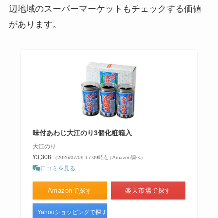
辺地域のスーパーマーケットもチェックする価値
があります。
丸鶏 どこで買える?コストコで買
える？オススメのレシピは？
味付あわじ大江のり3個化粧箱入
大江のり
¥3,308
（2026/07/09 17:09時点 | Amazon調べ）
口コミを見る
Amazonで探す
楽天市場で探す
Yahooショッピングで探す