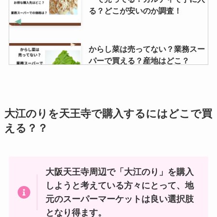
る？どこが安いのか調査！
からし菜は売ってない？業務スー
パーで買える？産地はどこ？
クレープアイス 販売中止は本当？
大江のりを天王寺で購入するにはどこで買
どこに売ってる？
える？？
大阪天王寺周辺で「大江のり」を購入
イトメン チャンポンめんの販売地
域はどこ？関東で売ってる？大阪
しようと考えている方々にとって、地
や京都ではどこで買える？
元のスーパーマーケットは良い選択肢
となり得ます。