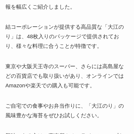
報を幅広くご紹介しました。
極プリンはどこで売ってる？
Amazonで買える？値段はいく
ら？
結コーポレーションが提供する高品質な「大江の
り」は、48枚入りのパッケージで提供されてお
り、様々な料理に合うことが特徴です。
サラダホープ 東京で買える?新潟
限定の理由は？？
東京や大阪天王寺のスーパー、さらには高島屋な
どの百貨店でも取り扱いがあり、オンラインでは
Amazonや楽天での購入も可能です。
たべっ子どうぶつチョコはどこに
売ってる？チョコビスケットは期
間限定販売は本当？
ご自宅での食事やお弁当作りに、「大江のり」の
風味豊かな海苔をぜひお試しください。
たこせんべい 売ってる場所は？業
務スーパーで購入できる？