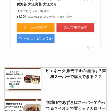
付海苔 大江海苔 大江のり
淡路ごちそう館 御食国
¥8,900
（2024/12/19 14:37時点 | 楽天市場調べ）
Amazonで探す
楽天市場で探す
Yahooショッピングで探す
ポチップ
ビエネッタ 販売中止の理由は？業
務スーパーで購入できる？？
無糖ゆであずきはスーパーで売っ
てる？イオンで買える？カロリー