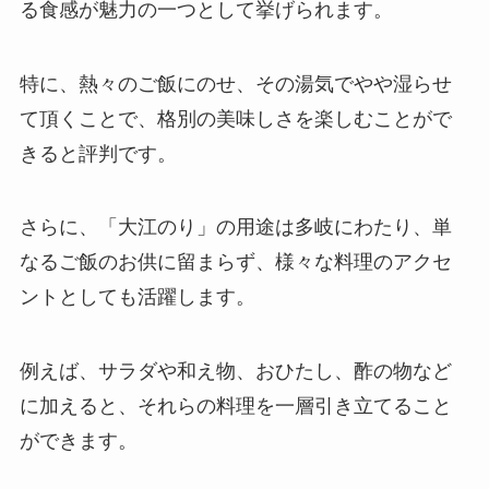
る食感が魅力の一つとして挙げられます。
とびこはスーパーで売ってない？
業務スーパーで買える？代用品や
価格を調査！
特に、熱々のご飯にのせ、その湯気でやや湿らせ
て頂くことで、格別の美味しさを楽しむことがで
きると評判です。
赤い帽子お菓子どこで売ってる？
イオンやセブンイレブンでの取扱
いは？？
さらに、「大江のり」の用途は多岐にわたり、単
なるご飯のお供に留まらず、様々な料理のアクセ
フォロのドレッシングはカルディ
ントとしても活躍します。
で売ってる？どこで買える？イオ
ンで手に入る？定価はいくら？
例えば、サラダや和え物、おひたし、酢の物など
に加えると、それらの料理を一層引き立てること
天然水ゼリーはどこで売ってる？
ができます。
Amazonで買える？販売終了の噂
を調査！