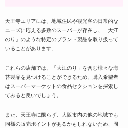
新幹線 アイスはどこで買える？東
京駅で売ってる？車内販売で手に
天王寺エリアには、地域住民や観光客の日常的な
入る？
ニーズに応える多数のスーパーが存在し、「大江
のり」のような特定のブランド製品を取り扱って
uccドリップポッドカプセルはコ
いることがあります。
ストコで買える？どこで売って
る？値段はいくらで買える？
これらの店舗では、「大江のり」を含む様々な海
苔製品を見つけることができるため、購入希望者
ポテりこ どこで買える？amazon
はスーパーマーケットの食品セクションを探索し
で購入可能？
てみると良いでしょう。
また、天王寺に限らず、大阪市内の他の地域でも
毎日骨ケアMBPドラッグストアで
同様の販売ポイントがあるかもしれないため、周
の取扱いは？スーパーで買える？