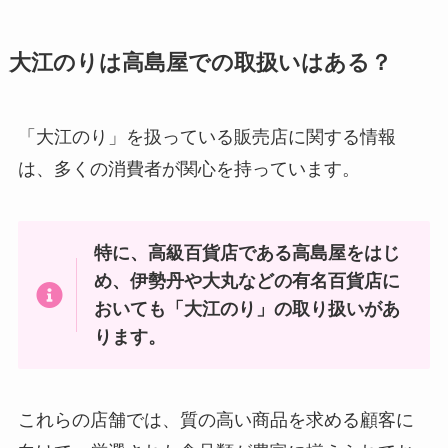
リッツのチーズサンドは終了？ど
大江のりは高島屋での取扱いはある？
こで売ってる？味が変わったって
本当？
「大江のり」を扱っている販売店に関する情報
は、多くの消費者が関心を持っています。
アンパンマンケーキはシャトレー
ゼで売ってる？シャトレーゼの誕
生日ケーキは何がある？ホールケ
特に、高級百貨店である高島屋をはじ
ーキの値段はいくら？
め、伊勢丹や大丸などの有名百貨店に
おいても「大江のり」の取り扱いがあ
キンレイ 冷凍ラーメン どこで売
ります。
ってる？セブンイレブンで売って
る？
これらの店舗では、質の高い商品を求める顧客に
めんツナかんかん どこで買える?