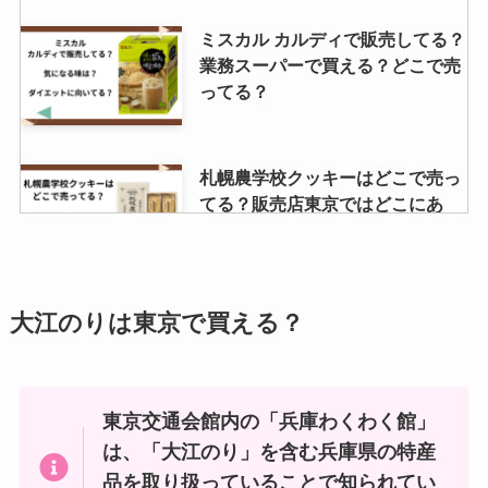
炭火焼きパウダー 業務スーパーで
ミスカル カルディで販売してる？
手に入る？
業務スーパーで買える？どこで売
ってる？
かえるまんじゅうが買えるところ
札幌農学校クッキーはどこで売っ
はどこ？東京駅ではどこで売って
てる？販売店東京ではどこにあ
る？季節限定商品はなにがある？
る？口コミでのレビューは？
カールのお菓子はどこで売って
えびせんべいの里が買える場所は
大江のりは東京で買える？
る？関東での販売再開や東京で買
どこ？買える場所名古屋ではど
える店は？
こ？送料無料で購入できる？
東京交通会館内の「兵庫わくわく館」
激辛マニア 販売中止の理由は？辛
は、「大江のり」を含む兵庫県の特産
南天のど飴はどこで売ってる？コ
さレベルはどれ位？？
ンビニやAmazonで買える？注意
品を取り扱っていることで知られてい