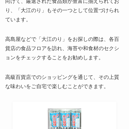
向けて、厳選された食品類が豊富に揃えられてお
東京での販売先はどこ？
り、「大江のり」もその一つとして位置づけられ
ています。
田辺農園のバナナはどこで売って
高島屋などで「大江のり」をお探しの際は、各百
る？ローソンで買える？安全性を
貨店の食品フロアを訪れ、海苔や和食材のセクシ
調査！
ョンをチェックすることをお勧めします。
温泉水99 スーパーでの値段は？お
高級百貨店でのショッピングを通じて、その上質
得な購入先はどこ？
な味わいをご自宅で楽しむことができます。
冷麺の麺 どこで売ってる？業務ス
ーパーで購入できる？