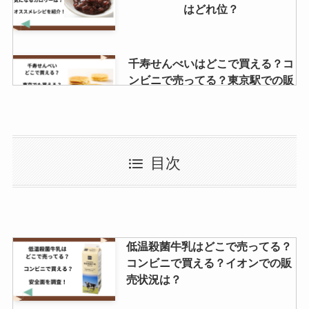
はどれ位？
千寿せんべいはどこで買える？コ
ンビニで売ってる？東京駅での販
売状況は？
三方六はどこで買える？東京で売
目次
ってる？値段はいくら？
パリピ気分販売中止の噂は？炎上
低温殺菌牛乳はどこで売ってる？
の理由は？？
コンビニで買える？イオンでの販
売状況は？