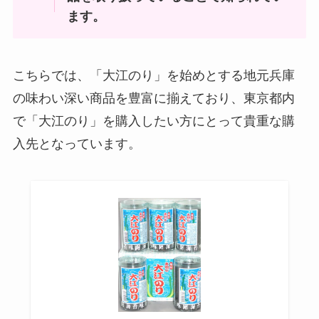
点はなにがある？
ます。
黒はんぺん 売ってる場所は？東京
ミルクレアはコンビニで買える？
こちらでは、「大江のり」を始めとする地元兵庫
ではどこで売ってる？
どこに売ってる？コンビニでの値
の味わい深い商品を豊富に揃えており、東京都内
段はいくら？
で「大江のり」を購入したい方にとって貴重な購
入先となっています。
バナナウユはドンキで売ってる？
販売店はどこ？日本で買える？
やみつきしみかりせん どこで売っ
てる？三越などの百貨店で買え
る？