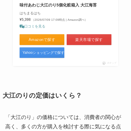
味付あわじ大江のり5個化粧箱入 大江海苔
サラシア茶はカルディで売って
はちまるはち
る？ウエルシアで買える？効能は
¥5,398
（2026/07/09 17:09時点 | Amazon調べ）
なにがある？？
口コミを見る
Amazonで探す
楽天市場で探す
a2ミルクはどこで売ってる？成城
石井で買える？普通のミルクとの
Yahooショッピングで探す
違いはなに？
ポチップ
大江のりの定価はいくら？
「大江のり」の価格については、消費者の関心が
高く、多くの方が購入を検討する際に気になる点