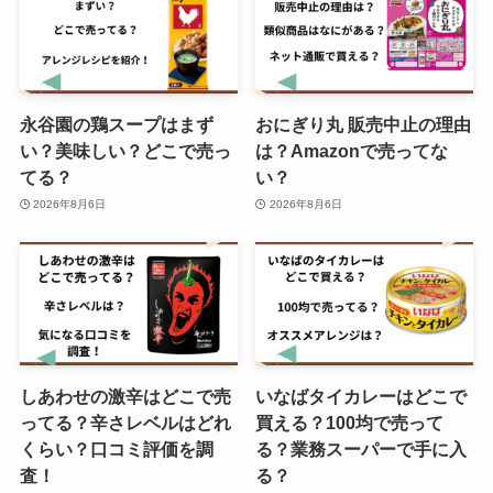
ってる？
キシリトールガム 歯科専用はどこ
永谷園の鶏スープはまず
おにぎり丸 販売中止の理由
で売ってる?ドラックストアで買
い？美味しい？どこで売っ
は？Amazonで売ってな
える？
てる？
い？
2026年8月6日
2026年8月6日
白バラ牛乳 どこで買える?東京で
の販売店はどこ？
えびせんべいの里が買える場所は
しあわせの激辛はどこで売
いなばタイカレーはどこで
どこ？買える場所名古屋ではど
ってる？辛さレベルはどれ
買える？100均で売って
こ？送料無料で購入できる？
くらい？口コミ評価を調
る？業務スーパーで手に入
査！
る？