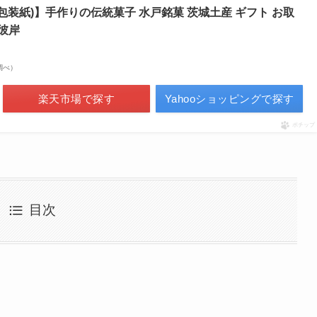
・包装紙)】手作りの伝統菓子 水戸銘菓 茨城土産 ギフト お取
彼岸
場調べ）
楽天市場で探す
Yahooショッピングで探す
ポチップ
目次