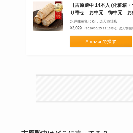
【吉原殿中 14本入 (化粧箱
り寄せ お中元 御中元 お
水戸銘菓亀じるし 楽天市場店
¥3,029
（2026/06/25 22:13時点 | 楽天市
Amazonで探す