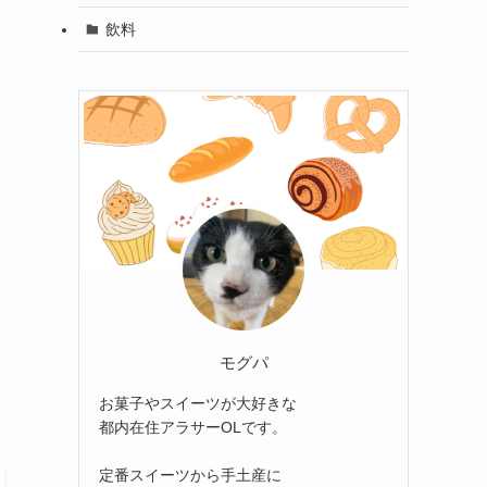
飲料
に
モグパ
お菓子やスイーツが大好きな
都内在住アラサーOLです。
定番スイーツから手土産に