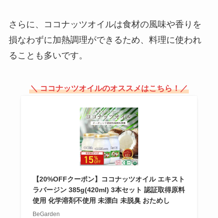
グストアは？スギ薬局・マツキヨ
の値段は？
さらに、ココナッツオイルは食材の風味や香りを
損なわずに加熱調理ができるため、料理に使われ
ることも多いです。
田辺農園のバナナはどこで売って
る？ローソンで買える？安全性を
調査！
＼ ココナッツオイルのオススメはこちら！／
三方六はどこで買える？東京で売
ってる？値段はいくら？
ニューヨークキャラメルサンドど
【20%OFFクーポン】ココナッツオイル エキスト
ラバージン 385g(420ml) 3本セット 認証取得原料
こで買える?東京駅で売ってる場
使用 化学溶剤不使用 未漂白 未脱臭 おためし
所は？通販が安い？
BeGarden