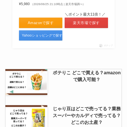
¥5,980
（2026/06/25 21:10時点 | 楽天市場調べ）
なごにゃんどこで買える？販売店
＼ポイント最大11倍！／
関東ではどこで売ってる？値段は
Amazonで探す
楽天市場で探す
いくら？
Yahooショッピングで探す
ポチップ
かける本バターの店舗はどこ？カ
ルディで買える？定価や口コミを
調査！
ポテりこ どこで買える？amazon
で購入可能？
じゃり豆はどこで売ってる？業務
スーパーやカルディで売ってる？
どこのお土産？