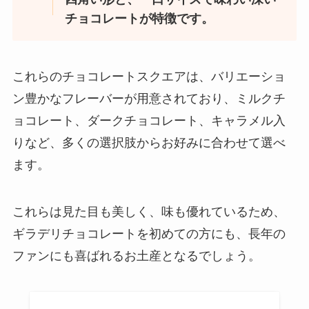
チョコレートが特徴です。
ブリュレアイスはどこに売って
る？セブンやドンキで買える？コ
これらのチョコレートスクエアは、バリエーショ
ンビニでの値段はいくら？
ン豊かなフレーバーが用意されており、ミルクチ
ョコレート、ダークチョコレート、キャラメル入
茜丸どら焼きはどこで売ってる？
りなど、多くの選択肢からお好みに合わせて選べ
コンビニで買える？新大阪駅では
ます。
どこで手に入る？
これらは見た目も美しく、味も優れているため、
ゴディバ リキュール 販売終了は
ギラデリチョコレートを初めての方にも、長年の
なぜ？代わりのチョコリキュール
は？
ファンにも喜ばれるお土産となるでしょう。
グラスフェッドビーフはどこで買