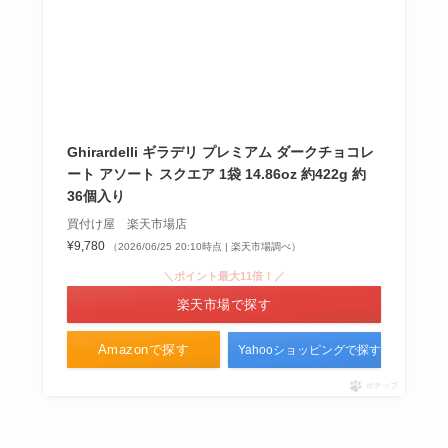
稲庭中華そば どこで売ってる？カ
ルディで買える？通販での取扱い
は？
Ghirardelli ギラデリ プレミアム ダークチョコレ
キャラメルウィッチどこで売って
ート アソート スクエア 1袋 14.86oz 約422g 約
36個入り
る？東京駅での購入場所は？
買付け屋 楽天市場店
¥9,780
（2026/06/25 20:10時点 | 楽天市場調べ）
＼ポイント最大11倍！／
楽天市場で探す
Amazonで探す
Yahooショッピングで探す
ポチップ