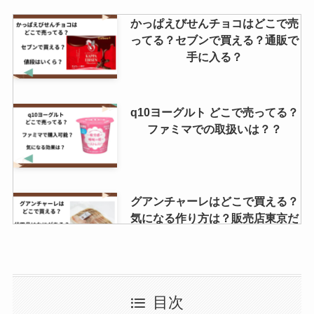
かっぱえびせんチョコはどこで売
ってる？セブンで買える？通販で
手に入る？
q10ヨーグルト どこで売ってる？
ファミマでの取扱いは？？
グアンチャーレはどこで買える？
気になる作り方は？販売店東京だ
とどこで売ってる？
半月のお菓子はどこで売ってる？
目次
高島屋で買える？送料無料で購入