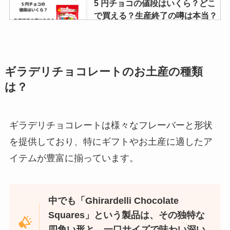
5 円チョコの値段はいくら？どこ
で買える？生産終了の噂は本当？
ucc アイスコーヒーポーションは
ギラデリチョコレートのお土産の種類
どこで売ってる？コストコで買え
は？
る？アレンジ方法を紹介！
ギラデリチョコレートは様々なフレーバーと形状
セブンイレブンのカレーパンは販
を提供しており、特にギフトやお土産に適したア
売終了？いつまで販売してる？ま
イテムが豊富に揃っています。
ずい噂は本当か調査！
もみじの天ぷら 売ってる場所はど
中でも「Ghirardelli Chocolate
こ？気になる味は？
Squares」という製品は、その独特な
四角い形と、一口サイズで味わい深い