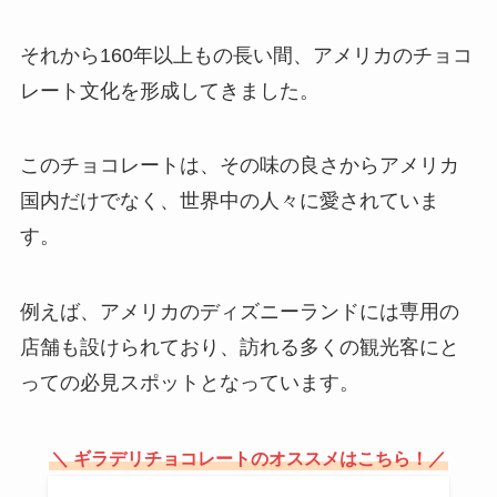
どこに売ってる？コンビニでの値
段はいくら？
それから160年以上もの長い間、アメリカのチョコ
レート文化を形成してきました。
南蛮えび煎餅はどこで売ってる？
サービスエリアで買える？口コミ
このチョコレートは、その味の良さからアメリカ
での評判は？
国内だけでなく、世界中の人々に愛されていま
す。
緑寿庵清水 金平糖の取扱店はど
こ？東京ではどこで売ってる？
例えば、アメリカのディズニーランドには専用の
店舗も設けられており、訪れる多くの観光客にと
っての必見スポットとなっています。
青い飲み物はコンビニで買える？
スーパーでも売ってる？
＼ ギラデリチョコレートのオススメはこちら！／