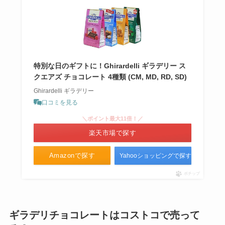
ってる？板チョコとの違いは？
めんツナかんかん どこで買える?
東京での販売先はどこ？
特別な日のギフトに！Ghirardelli ギラデリー ス
クエアズ チョコレート 4種類 (CM, MD, RD, SD)
Ghirardelli ギラデリー
口コミを見る
浪花屋柿の種はどこで買える？東
＼ポイント最大11倍！／
京の店舗はどこ？スーパーで売っ
楽天市場で探す
てる？
Amazonで探す
Yahooショッピングで探す
ポチップ
イルキャンティドレッシング 成城
石井で購入可能？似てる市販のド
レッシングは？？
ギラデリチョコレートはコストコで売って