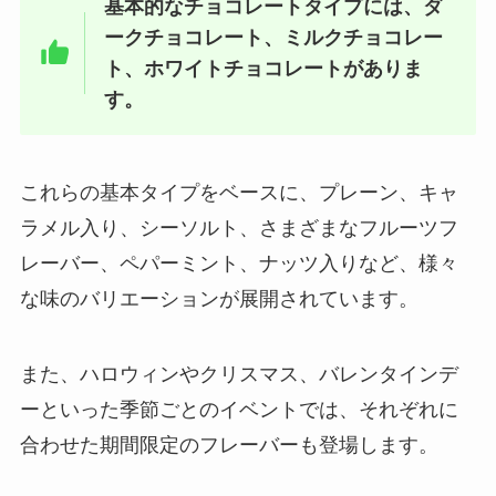
基本的なチョコレートタイプには、ダ
ークチョコレート、ミルクチョコレー
稲庭中華そば どこで売ってる？カ
ルディで買える？通販での取扱い
ト、ホワイトチョコレートがありま
は？
す。
カニ缶の値段は？スーパーではい
これらの基本タイプをベースに、プレーン、キャ
くらで買える？業務スーパーで購
ラメル入り、シーソルト、さまざまなフルーツフ
入できる？マルハニチロのカニ缶
の値段は？
レーバー、ペパーミント、ナッツ入りなど、様々
な味のバリエーションが展開されています。
生雪見だいふくどこで売ってる？
コンビニで買える？値段はいく
また、ハロウィンやクリスマス、バレンタインデ
ら？
ーといった季節ごとのイベントでは、それぞれに
合わせた期間限定のフレーバーも登場します。
ほぼホタテ どこで買える？スーパ
ーで売ってる？口コミはどう？