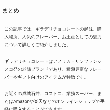
フエラムネ50周年が売ってる場所
まとめ
は？楽天やダイソーで買える？在
庫はまだある？
この記事では、ギラデリチョコレートの起源、購
入場所、人気のフレーバー、お土産としての魅力
青い飲み物はコンビニで買える？
について詳しくご紹介しました。
スーパーでも売ってる？
ギラデリチョコレートはアメリカ・サンフランシ
スコ発の老舗ブランドであり、種類豊富なフレー
ミルクシーフードはどこで売って
バーやギフト向けのアイテムが特徴です。
る？販売期間は？
お近くの成城石井、コストコ、業務スーパー、ま
たはAmazonや楽天などのオンラインショップで手
白い風船は製造中止？売ってる場
所はどこ？Amazonで購入でき
軽に購入することができます。