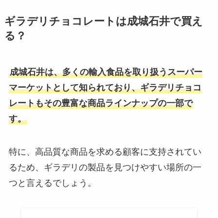
コンビニのおでんが売ってない？
新宿カリーあられはどこで売って
ギラデリチョコレートは成城石井で買え
メニューはなにがある？ファミマ
る？東京駅構内ではどこで売って
る？
のおでんパックは買える？
る？
成城石井は、多くの輸入食品を取り扱うスーパー
無糖ゆであずきはスーパーで売っ
グミチョコ 生産終了の理由は？代
てる？イオンで買える？カロリー
マーケットとして知られており、ギラデリチョコ
わりのお菓子はどれ？
はどれ位？
レートもその豊富な商品ラインナップの一部で
す。
そば粉は業務スーパーで販売して
アーモンドプードル売ってる場所
る？イオンでは購入可能？
特に、高品質な商品を求める顧客に支持されてい
は？どこが安い？オススメの購入
先を調査！
るため、ギラデリの製品を見つけやすい場所の一
つと言えるでしょう。
製菓用チョコレートどこで買え
る?カルディや業務スーパーで売