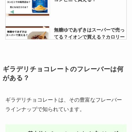
無糖ゆであずきはスーパーで売っ
てる？イオンで買える？カロリー
はどれ位？
セブンイレブンのすみれは販売終
ギラデリチョコレートのフレーバーは何
了？チャーハンやワンタンスープ
がある？
は売ってる？いつまで買える？
ギラデリチョコレートは、その豊富なフレーバー
温泉水99 スーパーでの値段は？お
ラインナップで知られています。
得な購入先はどこ？