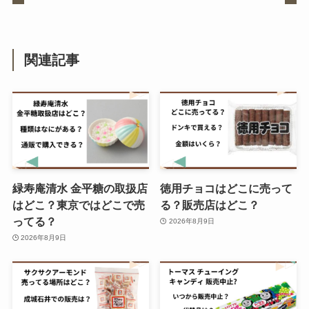
飲むシリカ どこで買える？ドンキ
で売ってる？効果はあるの？
関連記事
ぴーなっつ最中はどこで買える？
セブンイレブンで売ってる？販売
店東京ではどこで取扱いしてい
る？
サラシア茶はカルディで売って
緑寿庵清水 金平糖の取扱店
徳用チョコはどこに売って
る？ウエルシアで買える？効能は
はどこ？東京ではどこで売
る？販売店はどこ？
なにがある？？
ってる？
2026年8月9日
2026年8月9日
ポテりこ どこで買える？amazon
で購入可能？