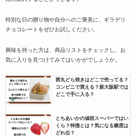
る？
特別な日の贈り物や自分へのご褒美に、ギラデリ
チョコレートをぜひお試しください。
ウイスキー 響はどこで買える？生
産中止？定価で購入する方法はあ
る？
興味を持った方は、商品リストをチェックし、お
気に入りを見つけてみてはいかがでしょうか。
カップヌードル リフィル 販売終
了の理由は？
茜丸どら焼きはどこで売ってる？
コンビニで買える？新大阪駅では
どこで手に入る？
吉原殿中はどこに売ってる？歴史
はいつから？似たお菓子は何があ
とちあいかの値段スーパーではい
る？
くら？特徴とは？気になる糖度は
どれ位？