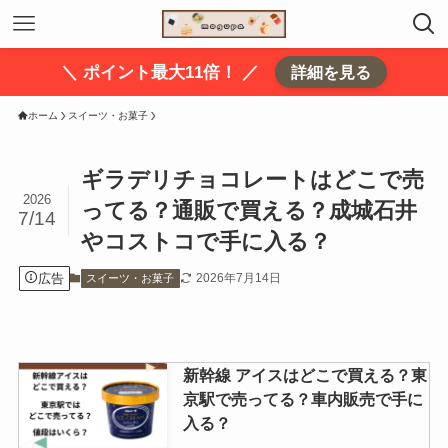
＼ ポイント最大11倍！ ／
詳細を見る
ホーム
スイーツ・お菓子
ギラデリチョコレートはどこで売
2026
ってる？通販で買える？成城石井
7/14
やコストコで手に入る？
広告
2026年7月14日
スイーツ・お菓子
新幹線 アイスはどこで買える？東
京駅で売ってる？車内販売で手に
入る？