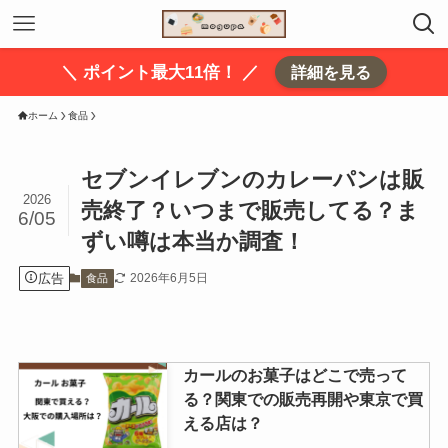
＼ ポイント最大11倍！ ／
詳細を見る
ホーム
食品
セブンイレブンのカレーパンは販
2026
売終了？いつまで販売してる？ま
6/05
ずい噂は本当か調査！
広告
2026年6月5日
食品
カールのお菓子はどこで売って
る？関東での販売再開や東京で買
える店は？