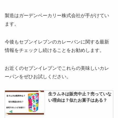
製造はガーデンベーカリー株式会社が手がけてい
コンビニのおでんが売ってない？
ます。
メニューはなにがある？ファミマ
のおでんパックは買える？
今後もセブンイレブンのカレーパンに関する最新
情報をチェックし続けることをお勧めします。
生もみじ饅頭の販売店はどこ？東
京ではどこで売ってる？サービス
エリアで購入できる？
お近くのセブンイレブンでこれらの美味しいカレ
ーパンをぜひお試しください。
粉雪のど飴はどこに売ってる？種
類は何がある？
生ラムネは販売中止？売っていな
い理由は？似たお菓子はある？