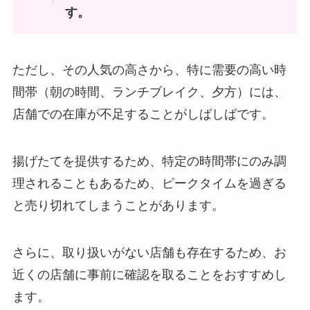
す。
白い風船は製造中止？売ってる場
大江のりの直売所はどこ？カルデ
所はどこ？Amazonで購入でき
ィで売ってる？東京ではどこで買
る？
える？
ただし、その人気の高さから、特に需要の高い時
間帯（朝の時間、ランチブレイク、夕方）には、
wの健康青汁はドラッグストアで
店舗での在庫が不足することがしばしばです。
買える？どこで売ってる？口コミ
での評判は？
揚げたてを提供するため、特定の時間帯にのみ調
理されることもあるため、ピークタイムを過ぎる
因幡の白兎お菓子 どこで売って
と売り切れてしまうことがあります。
る?東京での購入は可能？
さらに、取り扱いがない店舗も存在するため、お
近くの店舗に事前に確認を取ることをおすすめし
フローズンチョコバナナはどこで
ます。
売ってる？コストコやセブンイレ