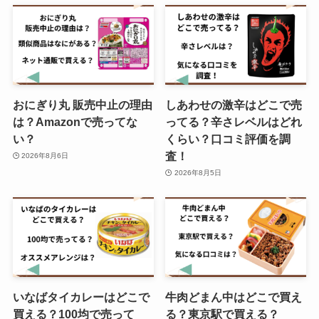
宝石箱アイスは今売ってる？復刻
してる？再販の予定を調査！
おにぎり丸 販売中止の理由
しあわせの激辛はどこで売
毎日骨ケアMBPドラッグストアで
は？Amazonで売ってな
ってる？辛さレベルはどれ
の取扱いは？スーパーで買える？
い？
くらい？口コミ評価を調
査！
2026年8月6日
2026年8月5日
いなばタイカレーはどこで
牛肉どまん中はどこで買え
買える？100均で売って
る？東京駅で買える？