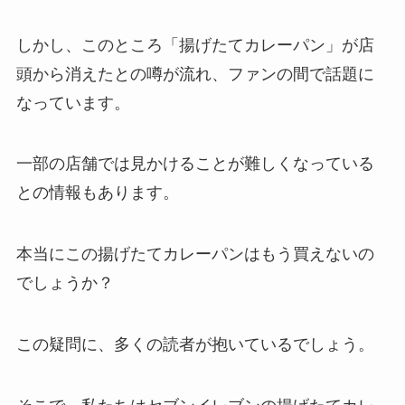
ルクティー販売終了の理由は？
しかし、このところ「揚げたてカレーパン」が店
頭から消えたとの噂が流れ、ファンの間で話題に
なっています。
ええもんちぃはどこで買える？ロ
ーソンや大阪駅で売ってる？評判
を調査！
一部の店舗では見かけることが難しくなっている
との情報もあります。
パティーナアイス販売中止は本
当？歴史はいつから？
本当にこの揚げたてカレーパンはもう買えないの
でしょうか？
シーラカンスモナカはどこで売っ
この疑問に、多くの読者が抱いているでしょう。
てる？催事でも買える？賞味期限
は？