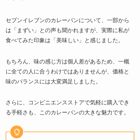
ンで手に入る？定価はいくら？
セブンイレブンのカレーパンについて、一部から
阿闍梨餅の日持ちはどれ位？まず
は「まずい」との声も聞かれますが、実際に私が
いって噂は本当？どこで買える？
食べてみた印象は「美味しい」と感じました。
もちろん、味の感じ方は個人差があるため、一概
グミエッグはどこで買える？
に全ての人に合うわけではありませんが、価格と
Amazonで売ってる？販売終了の
噂を調査！
味のバランスには大変満足しました。
さらに、コンビニエンスストアで気軽に購入でき
極上はちみつ紅茶 業務スーパーで
購入可能？値段はいくら？
る手軽さも、このカレーパンの大きな魅力です。