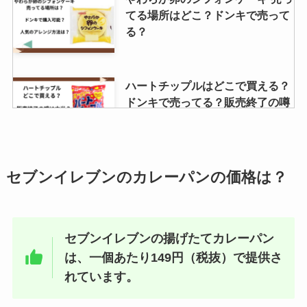
てる場所はどこ？ドンキで売って
る？
ハートチップルはどこで買える？
ドンキで売ってる？販売終了の噂
を調査！
源氏パイ 販売終了？売ってないっ
セブンイレブンのカレーパンの価格は？
て本当？
セブンイレブンの揚げたてカレーパン
は、一個あたり149円（税抜）で提供さ
激辛マニア 販売中止の理由は？辛
さレベルはどれ位？？
れています。