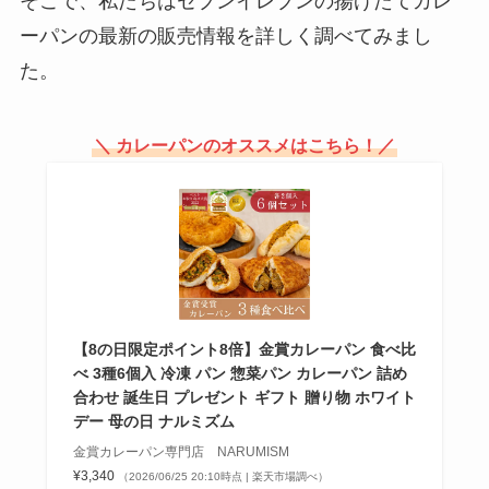
そこで、私たちはセブンイレブンの揚げたてカレ
ーパンの最新の販売情報を詳しく調べてみまし
堅パン どこで買える？ドンキでの
た。
取扱いは？
＼ カレーパンのオススメはこちら！／
とびこはスーパーで売ってない？
業務スーパーで買える？代用品や
価格を調査！
【8の日限定ポイント8倍】金賞カレーパン 食べ比
べ 3種6個入 冷凍 パン 惣菜パン カレーパン 詰め
合わせ 誕生日 プレゼント ギフト 贈り物 ホワイト
デー 母の日 ナルミズム
金賞カレーパン専門店 NARUMISM
¥3,340
（2026/06/25 20:10時点 | 楽天市場調べ）