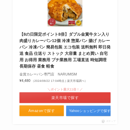
【8の日限定ポイント8倍】ダブル金賞牛タン入り
肉盛りカレーパン12個 冷凍 惣菜パン 揚げ カレー
パン 冷凍パン 簡易包装 エコ包装 送料無料 即日発
送 食品 仕送り ストック 大容量 まとめ買い 自宅
用 お得用 業務用 プチ業務用 工場直送 時短調理
長期保存 昼食 軽食
金賞カレーパン専門店 NARUMISM
¥4,480
（2024/08/22 17:04時点 | 楽天市場調べ）
＼ポイント最大11倍！／
楽天市場で探す
Amazonで探す
Yahooショッピングで探す
ポチップ