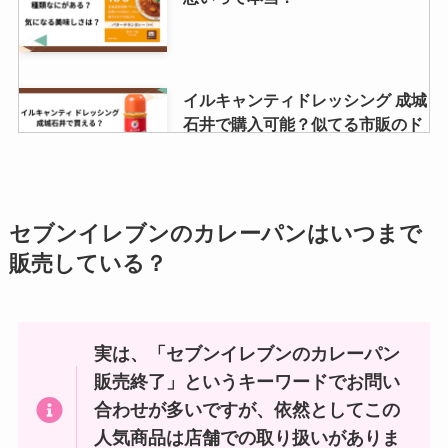
調査！
三年番茶 カルディで売ってる？ど
イルキャンティドレッシング 成城
こで買える？
石井で購入可能？似てる市販のド
レッシングは？？
極プリンはどこで売ってる？
オランジーナ 販売中止の噂は本
セブンイレブンのカレーパンはいつまで
Amazonで買える？値段はいく
当？リニューアル販売してる？
販売している？
ら？
因島はっさくゼリーはどこで売っ
実は、「セブンイレブンのカレーパン
サクサクアーモンド 売ってる場所
てる？東京ではどこで買える？ア
はどこ？成城石井で買える？
販売終了」というキーワードでお問い
ルコール度数はどれ位？
合わせが多いですが、依然としてこの
人気商品は店舗での取り扱いがありま