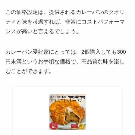
この価格設定は、提供されるカレーパンのクオリ
久助 ぬれ煎餅はどこで売ってる?
ティと味を考慮すれば、非常にコストパフォーマ
カルディで売ってる？？
ンスが高いと言えるでしょう。
カレーパン愛好家にとっては、2個購入しても300
広島はっさく大福はどこで買え
円未満というお手頃な価格で、高品質な味を楽し
る？東京ではどこで売ってる？販
売時期はいつ頃？
むことができます。
キシリトールガム 歯科専用はどこ
で売ってる?ドラックストアで買
える？
ライスチョコは販売終了？