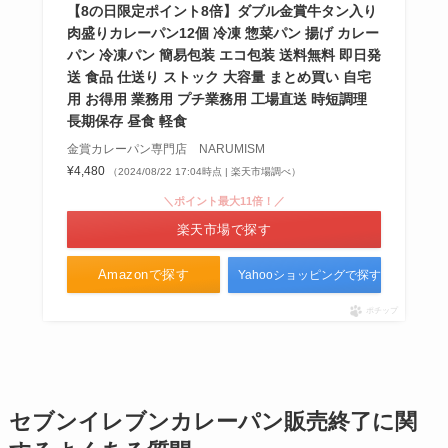
【8の日限定ポイント8倍】ダブル金賞牛タン入り
Amazonや通販で買える？作り方
肉盛りカレーパン12個 冷凍 惣菜パン 揚げ カレー
を紹介！
パン 冷凍パン 簡易包装 エコ包装 送料無料 即日発
送 食品 仕送り ストック 大容量 まとめ買い 自宅
用 お得用 業務用 プチ業務用 工場直送 時短調理
クリスタルガイザーは販売終了？
長期保存 昼食 軽食
品薄はなぜ？販売店を調査！
金賞カレーパン専門店 NARUMISM
¥4,480
（2024/08/22 17:04時点 | 楽天市場調べ）
＼ポイント最大11倍！／
楽天市場で探す
Amazonで探す
Yahooショッピングで探す
ポチップ
セブンイレブンカレーパン販売終了に関