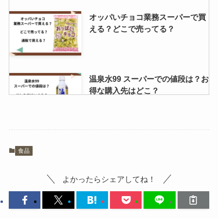
マックシェイク 販売中止の噂は本
当？取扱い店舗は？
オッパいチョコ業務スーパーで買
える？どこで売ってる？
温泉水99 スーパーでの値段は？お
得な購入先はどこ？
飴もなかはどこで売ってる？高島
食品
屋やAmazonで買える？値段はい
くら？
よかったらシェアしてね！
もぎたて生スムージーはどこで買
える？ドンキでは売ってる？口コ