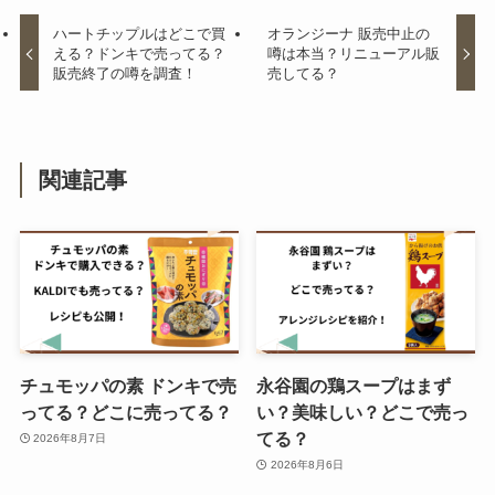
ミ評価は？
ハートチップルはどこで買
オランジーナ 販売中止の
える？ドンキで売ってる？
噂は本当？リニューアル販
販売終了の噂を調査！
売してる？
萩の月はどこで買える？東京では
どこで売ってる？値段はいくら？
関連記事
ボンタンアメ 販売地域はどこ？コ
ンビニで買える？
チュモッパの素 ドンキで売
永谷園の鶏スープはまず
消えちゃうキャンディ 販売終了は
ってる？どこに売ってる？
い？美味しい？どこで売っ
なぜ？販売店はどこで売ってい
てる？
る？仕組みはどうなってる？
2026年8月7日
2026年8月6日