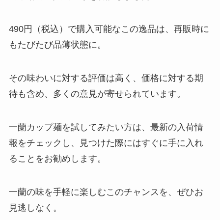
の理由は？？
490円（税込）で購入可能なこの逸品は、再販時に
もたびたび品薄状態に。
たこせんべい 売ってる場所は？業
務スーパーで購入できる？
その味わいに対する評価は高く、価格に対する期
待も含め、多くの意見が寄せられています。
gearガムはどこで売ってる？コン
一蘭カップ麺を試してみたい方は、最新の入荷情
ビニで買える？効果はなにがあ
る？
報をチェックし、見つけた際にはすぐに手に入れ
ることをお勧めします。
生しるこサンドはどこで買える？
東京ではどこで売ってる？口コミ
一蘭の味を手軽に楽しむこのチャンスを、ぜひお
を調査！
見逃しなく。