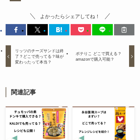
る？
よかったらシェアしてね！
白バラ牛乳 どこで買える?東京で
の販売店はどこ？
リッツのチーズサンドは終
ポテりこ どこで買える？
了？どこで売ってる？味が
amazonで購入可能？
変わったって本当？
飴もなかはどこで売ってる？高島
屋やAmazonで買える？値段はい
くら？
関連記事
ハートチップルはどこで買える？
ドンキで売ってる？販売終了の噂
を調査！