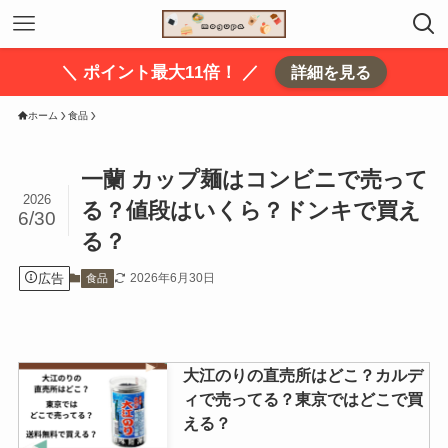
＼ ポイント最大11倍！ ／
詳細を見る
ホーム
食品
一蘭 カップ麺はコンビニで売って
2026
る？値段はいくら？ドンキで買え
6/30
る？
広告
2026年6月30日
食品
大江のりの直売所はどこ？カルデ
ィで売ってる？東京ではどこで買
える？