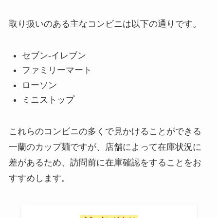
取り扱いのある主なコンビニは以下の通りです。
かっぱえびせんチョコはどこで売
緑寿庵清水 金平糖の取扱店はど
ってる？セブンで買える？通販で
こ？東京ではどこで売ってる？
セブン-イレブン
手に入る？
ファミリーマート
ローソン
雪塩はどこで買える？スーパーや
ミニストップ
カルディで売ってる？値段はいく
ら？
これらのコンビニの多くで見かけることができる
一蘭のカップ麺ですが、店舗によって在庫状況に
トトロのお菓子は通販で買える？
差があるため、訪問前に在庫確認をすることをお
クッキー缶の値段は？通販での取
すすめします。
扱い状況は？
因島はっさくゼリーはどこで売っ