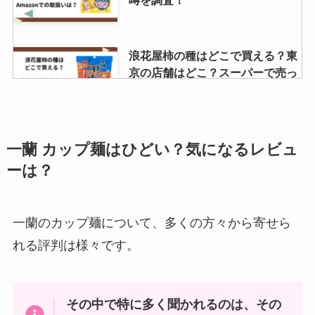
噂を調査！
浪花屋柿の種はどこで買える？東
京の店舗はどこ？スーパーで売っ
てる？
天然水ゼリーはどこで売ってる？
一蘭 カップ麺はひどい？気になるレビュ
Amazonで買える？販売終了の噂
ーは？
を調査！
一蘭のカップ麺について、多くの方々から寄せら
エンゼルパイは販売終了？ドンキ
れる評判は様々です。
やAmazonで売ってる？値段はい
くら？
その中で特に多く聞かれるのは、その