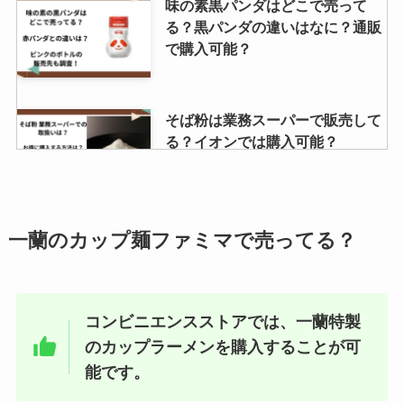
味の素黒パンダはどこで売って
える？伊勢丹オンラインで売って
る？黒パンダの違いはなに？通販
る？オンラインショップで入手可
で購入可能？
能？
カニ缶の値段は？スーパーではい
そば粉は業務スーパーで販売して
くらで買える？業務スーパーで購
る？イオンでは購入可能？
入できる？マルハニチロのカニ缶
の値段は？
たもぎ茸どこで売ってる?スーパ
南蛮えび煎餅はどこで売ってる？
一蘭のカップ麺ファミマで売ってる？
ーや通販で購入可能？
サービスエリアで買える？口コミ
での評判は？
コンビニエンスストアでは、一蘭特製
のカップラーメンを購入することが可
コアラパン 販売中止？売っていな
鯛せんべいが売ってる場所はど
い理由は？
能です。
こ？イオンやスーパーで買える？
まずいって噂は本当？