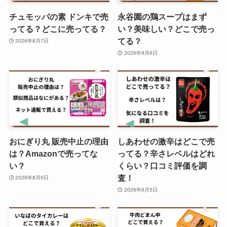
チュモッパの素 ドンキで売
永谷園の鶏スープはまず
生もみじ饅頭の販売店はどこ？東
ってる？どこに売ってる？
い？美味しい？どこで売っ
京ではどこで売ってる？サービス
てる？
エリアで購入できる？
2026年8月7日
2026年8月6日
uccドリップポッドカプセルはコ
ストコで買える？どこで売って
る？値段はいくらで買える？
おにぎり丸 販売中止の理由
しあわせの激辛はどこで売
雪グミ売ってる場所はどこ？セブ
は？Amazonで売ってな
ってる？辛さレベルはどれ
ンイレブンやAmazonでの販売
い？
くらい？口コミ評価を調
は？販売終了の噂を調査！
査！
2026年8月6日
2026年8月5日