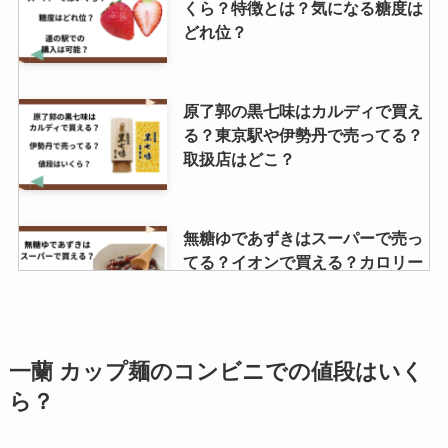
くら？特徴とは？気になる糖度は
どれ位？
原了郭の黒七味はカルディで買え
る？東京駅や伊勢丹で売ってる？
取扱店はどこ？
無糖ゆであずきはスーパーで売っ
てる？イオンで買える？カロリー
はどれ位？
稲庭中華そば どこで売ってる？カ
一蘭 カップ麺のコンビニでの値段はいく
ルディで買える？通販での取扱い
ら？
は？