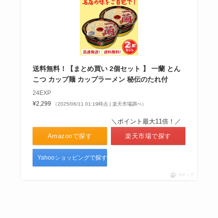
てる？東京ではどこで買える？ア
ルコール度数はどれ位？
オランジーナ 販売中止の噂は本
送料無料！【まとめ買い 2個セット 】 一蘭 とん
当？リニューアル販売してる？
こつ カップ麺 カップラーメン 秘伝のたれ付
24EXP
¥2,299
（2025/06/11 01:19時点 | 楽天市場調べ）
＼ポイント最大11倍！／
Amazonで探す
楽天市場で探す
Yahooショッピングで探す
ポチップ