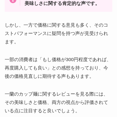
美味しさに関する肯定的な声です。
バスセンターのカレーレトルトが
売ってる場所はどこ？東京や新潟
で売ってる？値段はいくら？
しかし、一方で価格に関する意見も多く、そのコ
ストパフォーマンスに疑問を持つ声が見受けられ
ウイスキー 響はどこで買える？生
ます。
産中止？定価で購入する方法はあ
る？
一部の消費者は「もし価格が300円程度であれば、
再度購入しても良い」との感想を持っており、今
コストコポップコーンが販売中止
の理由は？体に悪いの？
後の価格見直しに期待する声もあります。
一蘭のカップ麺に関するレビューを見る際には、
その美味しさと価格、両方の視点から評価されて
カニ缶の値段は？スーパーではい
くらで買える？業務スーパーで購
いる点に注目すると良いでしょう。
入できる？マルハニチロのカニ缶