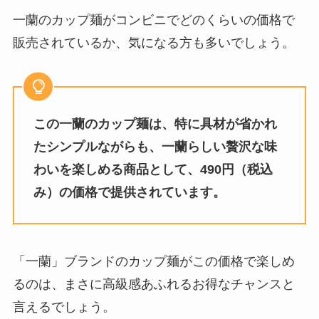
一蘭のカップ麺がコンビニでどのくらいの価格で
かける本バターの店舗はどこ？カ
販売されているか、気になる方も多いでしょう。
ルディで買える？定価や口コミを
調査！
チョコワは販売終了？売ってない
この一蘭のカップ麺は、特に具材が省かれ
理由はなに？チョコワの象はどこ
たシンプルながらも、一蘭らしい贅沢な味
に消えた？？
わいを楽しめる商品として、490円（税込
み）の価格で提供されています。
プリッツロースは販売終了？ダイ
ソーで買える？ロースト塩バター
はどこで売ってる？
「一蘭」ブランドのカップ麺がこの価格で楽しめ
るのは、まさに高級感あふれるお得なチャンスと
永谷園の鶏スープはまずい？美味
言えるでしょう。