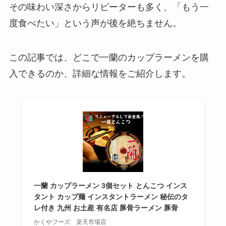
売ってる？東京ではどこで買え
その味わい深さからリピーターも多く、「もう一
る？
度食べたい」という声が後を絶ちません。
この記事では、どこで一蘭のカップラーメンを購
薄皮 ハンバーグ&ケチャップパン
はどこで売ってる？値段はいく
入できるのか、詳細な情報をご紹介します。
ら？カロリーはどれくらい？
阿闍梨餅の日持ちはどれ位？まず
いって噂は本当？どこで買える？
毎日骨ケアMBPドラッグストアで
一蘭 カップラーメン 3個セット とんこつ インス
タント カップ麺 インスタントラーメン 秘伝のタ
の取扱いは？スーパーで買える？
レ付き 九州 お土産 有名店 豚骨ラーメン 豚骨
かくやフーズ 楽天市場店