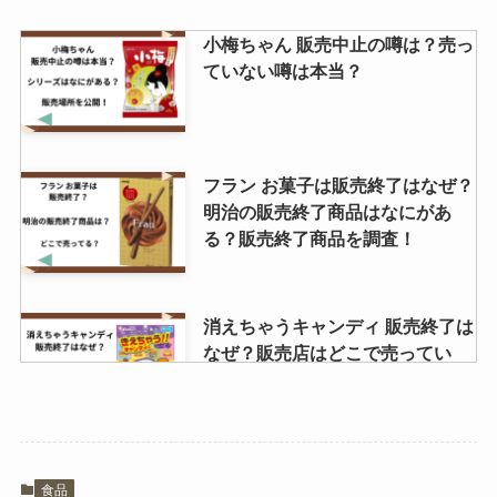
小梅ちゃん 販売中止の噂は？売っ
はちみつバター 雪白はどこで売っ
ていない噂は本当？
てる？楽天やAmazonで買える？
口コミでの評価は？
フラン お菓子は販売終了はなぜ？
ボンタンアメ 販売地域はどこ？コ
明治の販売終了商品はなにがあ
ンビニで買える？
る？販売終了商品を調査！
消えちゃうキャンディ 販売終了は
なぜ？販売店はどこで売ってい
る？仕組みはどうなってる？
ウイスキー 響はどこで買える？生
食品
産中止？定価で購入する方法はあ