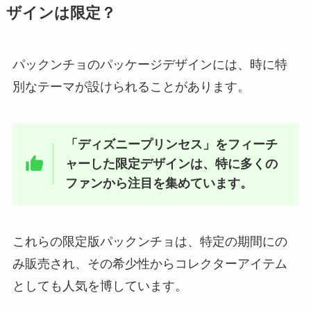
屋やAmazonで買える？値段はい
ザインは限定？
くら？
パックンチョのパッケージデザインには、時に特
ブンモジャは業務スーパーで買え
別なテーマが設けられることがあります。
る？販売店はどこ？通販での取扱
い状況は？
「ディズニープリンセス」をフィーチ
ャーした限定デザインは、特に多くの
クラッツ 販売中止は本当？セブン
イレブンで手に入る？
ファンから注目を集めています。
これらの限定版パックンチョは、特定の期間にの
因島はっさくゼリーはどこで売っ
み販売され、その希少性からコレクターアイテム
てる？東京ではどこで買える？ア
ルコール度数はどれ位？
としても人気を博しています。