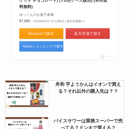
ケット チョコレート) (Y10)(ケース販売) (本州送
料無料)
ゆっくんのお菓子倉庫
¥7,980
（2026/06/25 13:12時点 | 楽天市場調べ）
かっぱえびせんチョコはどこで売
ってる？セブンで買える？通販で
Amazonで探す
楽天市場で探す
手に入る？
Yahooショッピングで探す
ポチップ
イイダコは業務スーパーで買え
る？売ってる場所はどこ？値段は
いくら？
舟和 芋ようかんはイオンで買え
る？それ以外の購入先は？？
バイスサワーは業務スーパーで売
ってる？ドンキで買える？