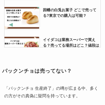
天使の羽 お菓子はどこに売って
因幡の白兎お菓子 どこで売って
る？ドンキで買える？
る?東京での購入は可能？
とちあいかの値段スーパーではい
イイダコは業務スーパーで買え
くら？特徴とは？気になる糖度は
る？売ってる場所はどこ？値段は
どれ位？
いくら？
やみつきオイルは売ってない？ど
リッツチョコサンドはどこに売っ
パックンチョは売ってない？
こで買える？
てる？期間限定販売？
「パックンチョ 生産終了」の噂が広まる中、多く
の方がその真偽に疑問を持っています。
低温殺菌牛乳はどこで売ってる？
ココナッツオイルはどこで買え
コンビニで買える？イオンでの販
る？Amazonや業務スーパーで売