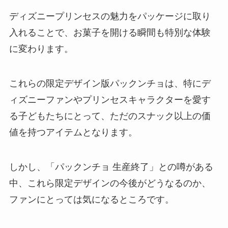
ディズニープリンセスの魅力をパッケージに取り
堅パン どこで買える？ドンキでの
入れることで、お菓子を開ける瞬間も特別な体験
取扱いは？
に変わります。
これらの限定デザイン版パックンチョは、特にデ
黒はんぺん 売ってる場所は？東京
ではどこで売ってる？
ィズニーファンやプリンセスキャラクターを愛す
る子どもたちにとって、ただのスナック以上の価
値を持つアイテムとなります。
フィッツ ガム 販売中止の理由
は？どこで売ってる？
しかし、「パックンチョ 生産終了」との噂がある
中、これら限定デザインの今後がどうなるのか、
ファンにとっては気になるところです。