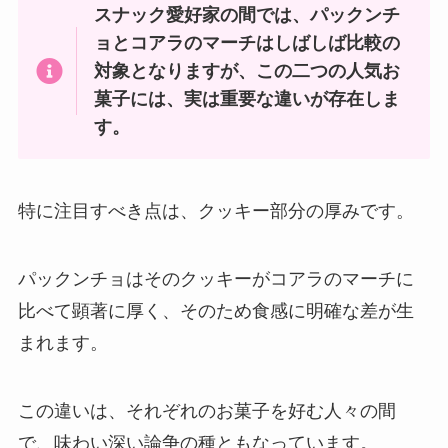
スナック愛好家の間では、パックンチ
空気グミ売ってる場所はどこ？ド
ンキやAmazonで買える？まずい
ョとコアラのマーチはしばしば比較の
って本当？
対象となりますが、この二つの人気お
菓子には、実は重要な違いが存在しま
す。
フィジーウォーター 販売終了はな
ぜ？コストコやドンキでの購入は
可能？
特に注目すべき点は、クッキー部分の厚みです。
黒はんぺん 売ってる場所は？東京
パックンチョはそのクッキーがコアラのマーチに
ではどこで売ってる？
比べて顕著に厚く、そのため食感に明確な差が生
まれます。
サントリー レモンスカッシュ 販
この違いは、それぞれのお菓子を好む人々の間
売終了は本当？購入可能なお店
で、味わい深い論争の種ともなっています。
は？