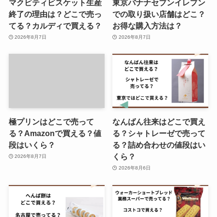
マクビティビスケット生産
東京バナナセブンイレブン
売終了？いつまで販売してる？ま
終了の理由は？どこで売っ
での取り扱い店舗はどこ？
ずい噂は本当か調査！
てる？カルディで買える？
お得な購入方法は？
2026年8月7日
2026年8月7日
宝石箱アイスは今売ってる？復刻
してる？再販の予定を調査！
ビッグアイランドキャンディーズ
極プリンはどこで売って
なんばん往来はどこで買え
はコストコで売ってる？日本では
る？Amazonで買える？値
る？シャトレーゼで売って
購入できる？通販での取り扱いを
段はいくら？
る？詰め合わせの値段はい
調査！
くら？
2026年8月7日
2026年8月6日