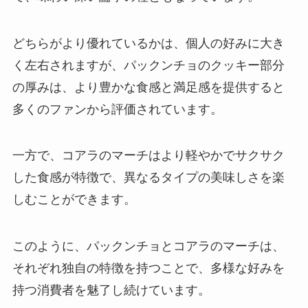
どちらがより優れているかは、個人の好みに大き
ブンモジャは業務スーパーで買え
く左右されますが、パックンチョのクッキー部分
る？販売店はどこ？通販での取扱
い状況は？
の厚みは、より豊かな食感と満足感を提供すると
多くのファンから評価されています。
イトメン チャンポンめんの販売地
一方で、コアラのマーチはより軽やかでサクサク
域はどこ？関東で売ってる？大阪
や京都ではどこで買える？
した食感が特徴で、異なるタイプの美味しさを楽
しむことができます。
このように、パックンチョとコアラのマーチは、
それぞれ独自の特徴を持つことで、多様な好みを
持つ消費者を魅了し続けています。