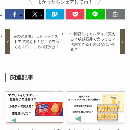
よかったらシェアしてね！
青い飲み物はコンビニで買える？
スーパーでも売ってる？
中国醤油はカルディで買え
wの健康青汁はドラッグス
る？成城石井で売ってる？
トアで買える？どこで売っ
代用できるものはなにがあ
てる？口コミでの評判は？
る？
白いブラックサンダーはどこで買
える？北海道以外で購入できる？
40個入りの価格はいくら？
関連記事
おにぎり丸 販売中止の理由は？
Amazonで売ってない？
セブンイレブンのカレーパンは販