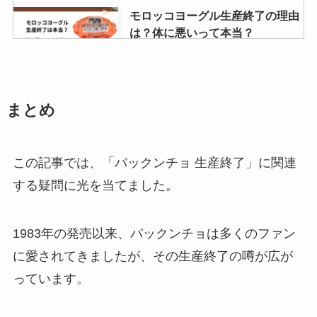
モロッコヨーグル生産終了の理由
は？体に悪いって本当？
冷麺の麺 どこで売ってる？業務ス
まとめ
ーパーで購入できる？
この記事では、「パックンチョ 生産終了」に関連
する疑問に光を当てました。
かっぱえびせんチョコはどこで売
ってる？セブンで買える？通販で
手に入る？
1983年の発売以来、パックンチョは多くのファン
に愛されてきましたが、その生産終了の噂が広が
っています。
天然水ゼリーはどこで売ってる？
Amazonで買える？販売終了の噂