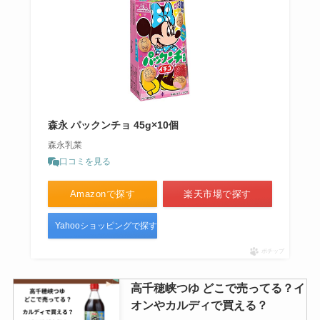
森永 パックンチョ 45g×10個
森永乳業
口コミを見る
Amazonで探す
楽天市場で探す
Yahooショッピングで探す
ポチップ
高千穂峡つゆ どこで売ってる？イ
オンやカルディで買える？