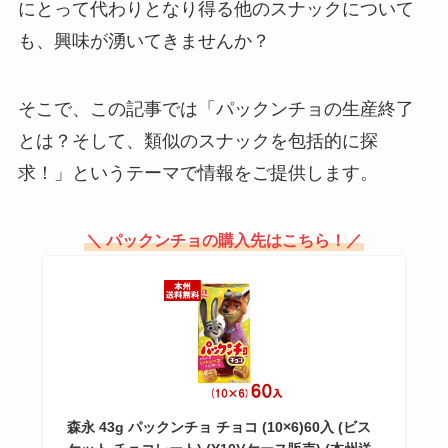
にとって代わりとなり得る他のスナックについて
カニ缶の値段は？スーパーではい
も、興味が湧いてきませんか？
くらで買える？業務スーパーで購
入できる？マルハニチロのカニ缶
の値段は？
そこで、この記事では「パックンチョの生産終了
とは？そして、類似のスナックを包括的に探
広島はっさく大福はどこで買え
求！」というテーマで情報をご提供します。
る？東京ではどこで売ってる？販
売時期はいつ頃？
＼ パックンチョの購入先はこちら！／
透明醤油カルディやイオンでの取
り扱いは？気になる口コミも調
査！
冷凍パスタ麺のみはどこで売って
森永 43g パックンチョ チョコ (10×6)60入 (ビス
る？セブン-イレブンで買える？