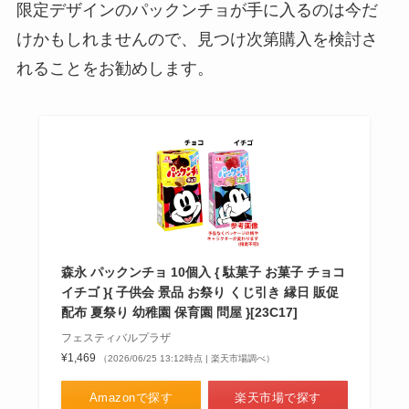
限定デザインのパックンチョが手に入るのは今だ
けかもしれませんので、見つけ次第購入を検討さ
れることをお勧めします。
森永 パックンチョ 10個入 { 駄菓子 お菓子 チョコ
イチゴ }{ 子供会 景品 お祭り くじ引き 縁日 販促
配布 夏祭り 幼稚園 保育園 問屋 }[23C17]
フェスティバルプラザ
¥1,469
（2026/06/25 13:12時点 | 楽天市場調べ）
Amazonで探す
楽天市場で探す