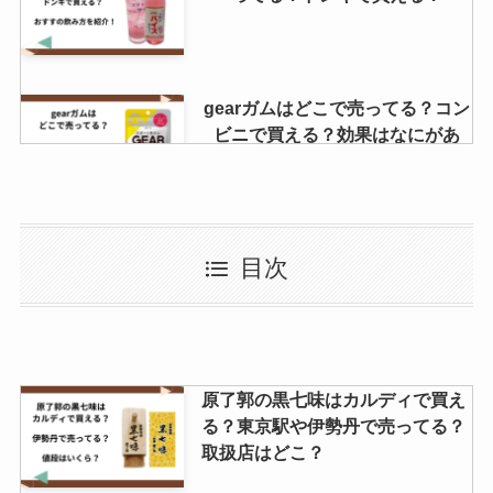
gearガムはどこで売ってる？コン
ビニで買える？効果はなにがあ
る？
どん兵衛紅生姜はどこに売って
目次
る？2024年も購入できる？通販で
の取扱い状況は？？
消えちゃうキャンディ 販売終了は
原了郭の黒七味はカルディで買え
なぜ？販売店はどこで売ってい
る？東京駅や伊勢丹で売ってる？
る？仕組みはどうなってる？
取扱店はどこ？