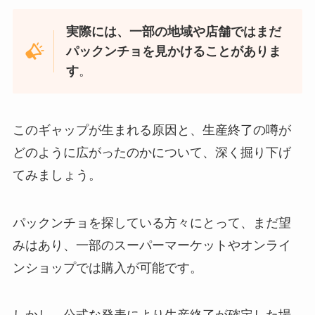
売状況は？
ってる？危険性はある？
実際には、一部の地域や店舗ではまだ
パックンチョを見かけることがありま
治一郎 バームクーヘン店舗はどこ
す
。
もみじの天ぷら 売ってる場所はど
にある？東京・神奈川・静岡で買
こ？気になる味は？
える場所は？
このギャップが生まれる原因と、生産終了の噂が
どのように広がったのかについて、深く掘り下げ
クラッツ 販売中止は本当？セブン
てみましょう。
イレブンで手に入る？
パックンチョを探している方々にとって、まだ望
みはあり、一部のスーパーマーケットやオンライ
舟納豆 買える場所は？Amazonで
ンショップでは購入が可能です。
の取扱いは？？