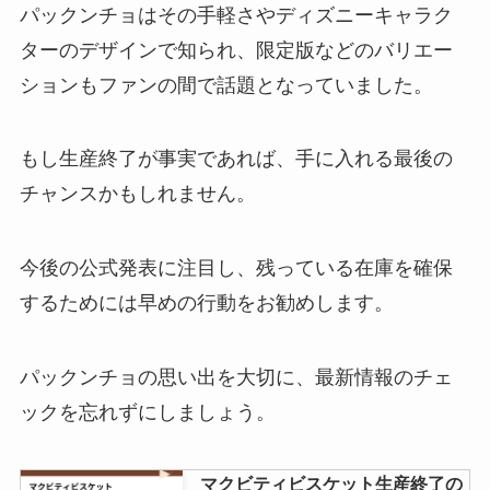
を調査！
パックンチョはその手軽さやディズニーキャラク
ターのデザインで知られ、限定版などのバリエー
ションもファンの間で話題となっていました。
炭火焼きパウダー 業務スーパーで
手に入る？
もし生産終了が事実であれば、手に入れる最後の
チャンスかもしれません。
クノール贅沢野菜はどこで売って
る？楽天で買える？
今後の公式発表に注目し、残っている在庫を確保
するためには早めの行動をお勧めします。
味の素黒パンダはどこで売って
パックンチョの思い出を大切に、最新情報のチェ
る？黒パンダの違いはなに？通販
ックを忘れずにしましょう。
で購入可能？
マクビティビスケット生産終了の