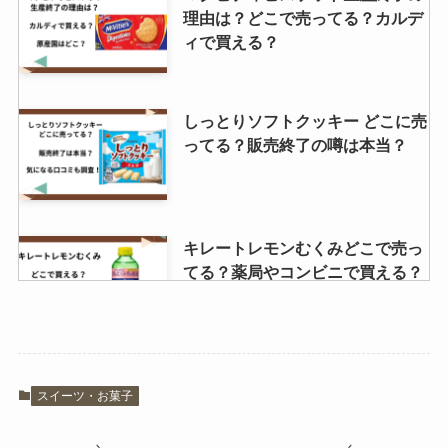
無糖ゆであずきはスーパーで売っ
理由は？どこで売ってる？カルデ
てる？イオンで買える？カロリー
ィで買える？
はどれ位？
しっとりソフトクッキー どこに売
ってる？販売終了の噂は本当？
キレートレモンむくみどこで売っ
てる？薬局やコンビニで買える？
パティーナアイス販売中止は本
スイーツ・お菓子
当？歴史はいつから？