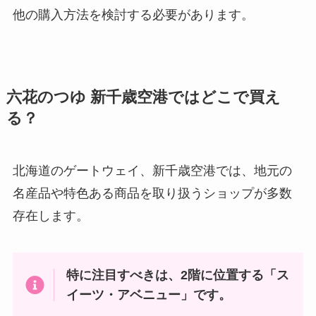
他の購入方法を検討する必要があります。
瓶コーラ 売ってる場所は？ドンキ
での購入は可能？？
六花のつゆ 新千歳空港ではどこで買え
海老名メロンパン 買える場所はど
る？
こ？東京での販売は？
北海道のゲートウェイ、新千歳空港では、地元の
名産品や特色ある商品を取り扱うショップが多数
ニューヨークキャラメルサンドど
存在します。
こで買える?東京駅で売ってる場
所は？通販が安い？
特に注目すべきは、2階に位置する「ス
イーツ・アベニュー」です。