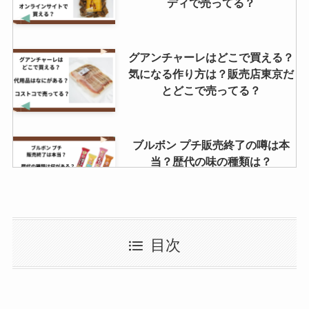
ディで売ってる？
グアンチャーレはどこで買える？
気になる作り方は？販売店東京だ
とどこで売ってる？
ブルボン プチ販売終了の噂は本
当？歴代の味の種類は？
ほぼホタテ どこで買える？スーパ
目次
ーで売ってる？口コミはどう？