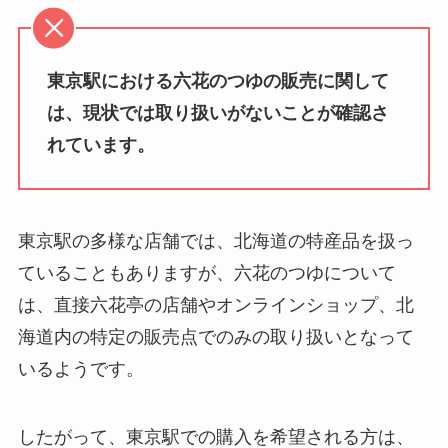
える場所は？
極上はちみつ紅茶 業務スーパーで
東京駅における六花のつゆの販売に関して
twg紅茶の店舗は日本のどこにあ
購入可能？値段はいくら？
る？東京の店舗は？値段はおいく
は、現状では取り扱いがないことが確認さ
ら？
れています。
マイサイズ 販売中止は本当？体に
パレスホテルクッキーはどこで買
悪いって本当？
える？伊勢丹オンラインで売って
東京駅の多様な店舗では、北海道の特産品を扱っ
る？オンラインショップで入手可
ていることもありますが、六花のつゆについて
能？
は、直接六花亭の店舗やオンラインショップ、北
海道内の特定の販売点でのみの取り扱いとなって
ライスチョコは販売終了？
いるようです。
Amazonや通販で買える？作り方
を紹介！
したがって、東京駅での購入を希望される方は、