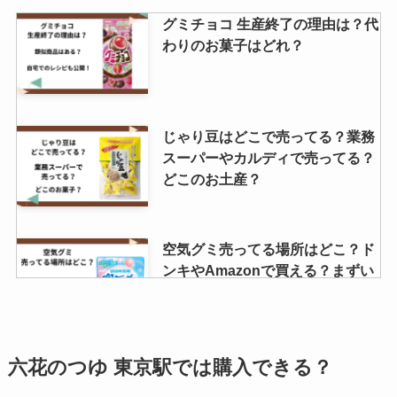
割れめんべい どこで買える？東京
グミチョコ 生産終了の理由は？代
で買える？
わりのお菓子はどれ？
最強どん兵衛 どこで売ってる？セ
じゃり豆はどこで売ってる？業務
ブンイレブンで買える？値段は？
スーパーやカルディで売ってる？
どこのお土産？
徳用チョコはどこに売ってる？販
空気グミ売ってる場所はどこ？ド
売店はどこ？
ンキやAmazonで買える？まずい
って本当？
高千穂峡つゆ どこで売ってる？イ
治一郎 バームクーヘン店舗はどこ
六花のつゆ 東京駅では購入できる？
オンやカルディで買える？
にある？東京・神奈川・静岡で買