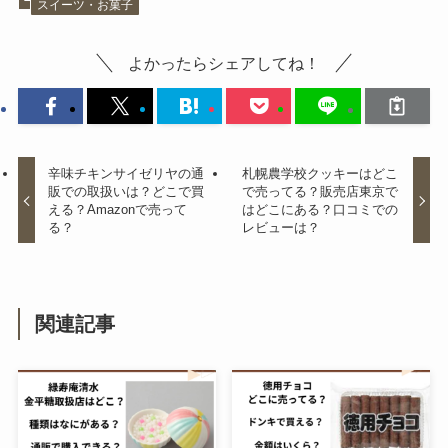
スイーツ・お菓子
理由は？どこで売ってる？カルデ
ィで買える？
よかったらシェアしてね！
【2023再販】ピクミングミ どこ
で売ってる?Amazonで買える？
売り切れいつまで？
辛味チキンサイゼリヤの通
札幌農学校クッキーはどこ
販での取扱いは？どこで買
で売ってる？販売店東京で
える？Amazonで売って
はどこにある？口コミでの
る？
レビューは？
ブンモジャは業務スーパーで買え
る？販売店はどこ？通販での取扱
い状況は？
関連記事
阿闍梨餅の日持ちはどれ位？まず
いって噂は本当？どこで買える？