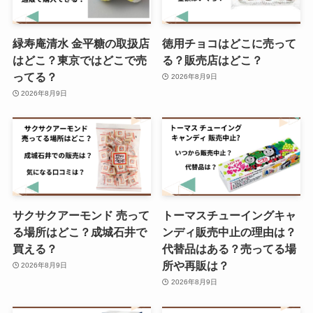
白い風船は製造中止？売ってる場
緑寿庵清水 金平糖の取扱店
徳用チョコはどこに売って
所はどこ？Amazonで購入でき
はどこ？東京ではどこで売
る？販売店はどこ？
る？
ってる？
2026年8月9日
2026年8月9日
ヤスダヨーグルト どこで買える？
コンビニで買える？
じゃり豆はどこで売ってる？業務
サクサクアーモンド 売って
トーマスチューイングキャ
スーパーやカルディで売ってる？
る場所はどこ？成城石井で
ンディ販売中止の理由は？
どこのお土産？
買える？
代替品はある？売ってる場
所や再販は？
2026年8月9日
2026年8月9日