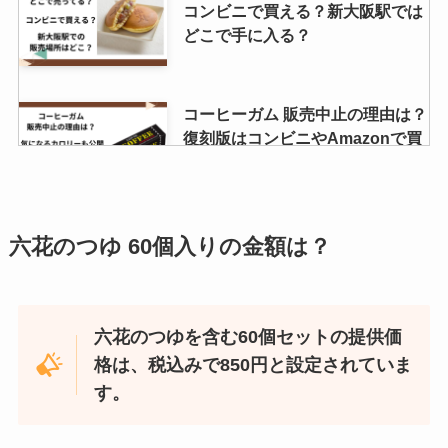
コンビニで買える？新大阪駅では
どこで手に入る？
コーヒーガム 販売中止の理由は？
復刻版はコンビニやAmazonで買
える？
twg紅茶の店舗は日本のどこにあ
六花のつゆ 60個入りの金額は？
る？東京の店舗は？値段はおいく
ら？
六花のつゆを含む60個セットの提供価
格は、税込みで850円と設定されていま
ブルボンのクッキー缶はどこで売
ってる？コンビニやドンキで買え
す。
る？値段はいくら？