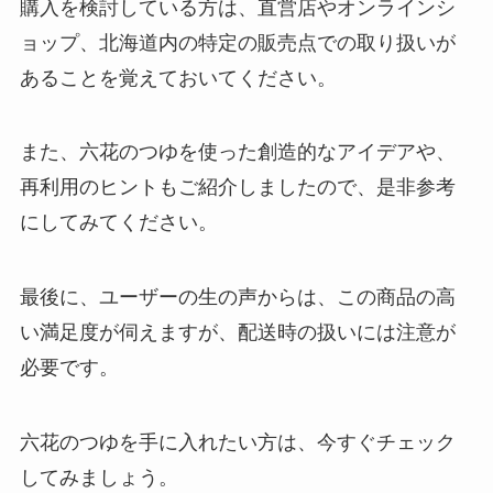
購入を検討している方は、直営店やオンラインシ
ビッグアイランドキャンディーズ
はコストコで売ってる？日本では
ョップ、北海道内の特定の販売点での取り扱いが
購入できる？通販での取り扱いを
あることを覚えておいてください。
調査！
また、六花のつゆを使った創造的なアイデアや、
ハートチップルはどこで買える？
再利用のヒントもご紹介しましたので、是非参考
ドンキで売ってる？販売終了の噂
を調査！
にしてみてください。
最後に、ユーザーの生の声からは、この商品の高
生雪見だいふくどこで売ってる？
コンビニで買える？値段はいく
い満足度が伺えますが、配送時の扱いには注意が
ら？
必要です。
舟納豆 買える場所は？Amazonで
六花のつゆを手に入れたい方は、今すぐチェック
の取扱いは？？
してみましょう。