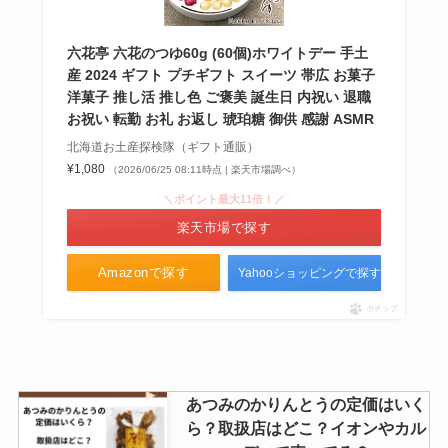
三幸 サーモン塩辛 取扱店はど
こ？カルディで買える？
六花亭 六花のつゆ60g (60個)ホワイトデー 手土
産 2024 ギフト プチギフト スイーツ 帯広 お菓子
洋菓子 推し活 推し色 ご褒美 誕生日 内祝い 退職
お祝い 転勤 お礼 お返し 琥珀糖 御供 感謝 ASMR
北海道お土産探検隊（ギフト通販）
q10ヨーグルト どこで売ってる？
¥1,080
（2026/06/25 08:11時点 | 楽天市場調べ）
ファミマでの取扱いは？？
＼ポイント最大11倍！／
楽天市場で探す
Amazonで探す
Yahooショッピングで探す
ポチップ
あつみのかりんとうの定価はいく
ら？取扱店はどこ？イオンやカル