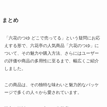
ミルクレアはコンビニで買える？
まとめ
どこに売ってる？コンビニでの値
段はいくら？
「六花のつゆ どこで売ってる」という疑問にお応
えする形で、六花亭の人気商品「六花のつゆ」に
ミルカチョコはどこで売ってる？
ついて、その魅力や購入方法、さらにはユーザー
カルディで買える？種類はなにが
ある？
の評価や商品の多用性に至るまで、幅広くご紹介
しました。
とちあいかの値段スーパーではい
この商品は、その独特な味わいと魅力的なパッケ
くら？特徴とは？気になる糖度は
どれ位？
ージで多くの人々から愛されています。