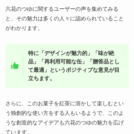
六花のつゆに関するユーザーの声を集めてみる
と、その魅力は多くの人々に認められていること
グラスフェッドビーフはどこで買
がわかります。
える？イオンやコストコで売って
る？まずい？美味しい？気になる
口コミは？
特に「デザインが魅力的」「味が絶
品」「再利用可能な缶」「贈答品とし
堅パン どこで買える？ドンキでの
て最適」というポジティブな意見が目
取扱いは？
立ちます。
バラッツの売ってる場所はどこ？
さらに、このお菓子を紅茶に溶かして楽しむとい
東京、大阪ではどこで買える？口
う独創的な使い方をする人もいるようで、このよ
コミを調査！
うな創造的なアイデアも六花のつゆの魅力を広げ
ています。