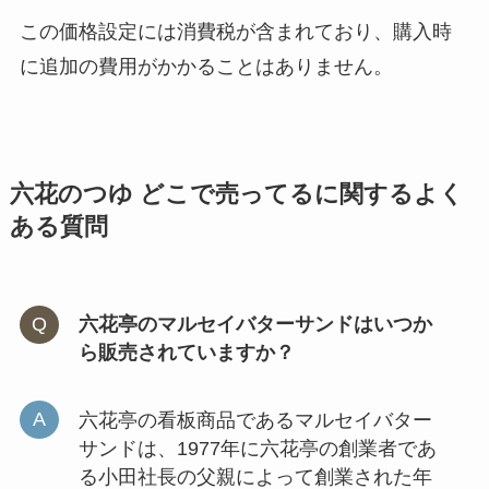
この価格設定には消費税が含まれており、購入時
割れめんべい どこで買える？東京
に追加の費用がかかることはありません。
で買える？
やみつきしみかりせん どこで売っ
六花のつゆ どこで売ってるに関するよく
てる？三越などの百貨店で買え
ある質問
る？
六花亭のマルセイバターサンドはいつか
コンビニのおでんが売ってない？
ら販売されていますか？
メニューはなにがある？ファミマ
のおでんパックは買える？
六花亭の看板商品であるマルセイバター
サンドは、1977年に六花亭の創業者であ
インカのめざめはどこで買える？
る小田社長の父親によって創業された年