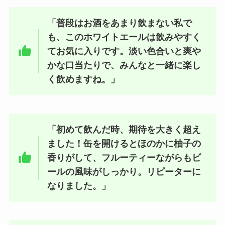
飴もなかはどこで売ってる？高島
屋やAmazonで買える？値段はい
「普段はお酒をあまり飲まない私で
くら？
も、このホワイトエールは飲みやすく
てお気に入りです。淡い色合いと爽や
かな口当たりで、みんなと一緒に楽し
小梅ちゃん 販売中止の噂は？売っ
ていない噂は本当？
く飲めますね。」
「初めて飲んだ時、期待を大きく超え
5 円チョコの値段はいくら？どこ
で買える？生産終了の噂は本当？
ました！缶を開けるとほのかに柚子の
香りがして、フルーティーながらもビ
ールの風味がしっかり。リピーターに
なりました。」
チーザ販売中止？売ってない理由
は？どこで買える？