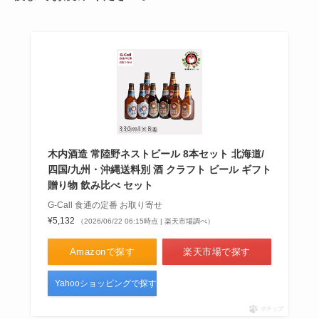
堅パン どこで買える？ドンキでの
取扱いは？
しあわせの激辛はどこで売って
る？辛さレベルはどれくらい？口
木内酒造 常陸野ネストビール 8本セット 北海道/
コミ評価を調査！
四国/九州・沖縄送料別 酒 クラフト ビール ギフト
贈り物 飲み比べ セット
G-Call 食通の定番 お取り寄せ
¥5,132
（2026/06/22 06:15時点 | 楽天市場調べ）
Amazonで探す
楽天市場で探す
Yahooショッピングで探す
ポチップ