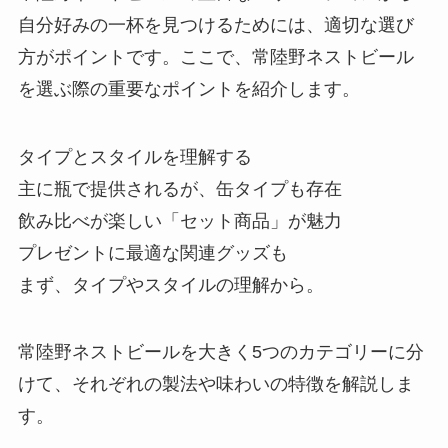
デコふり 販売中止の理由は？青の
自分好みの一杯を見つけるためには、適切な選び
代用はなにがある？販売店まとめ
方がポイントです。ここで、常陸野ネストビール
を選ぶ際の重要なポイントを紹介します。
澤田食品のふりかけはどこで買え
タイプとスタイルを理解する
る？通販で買える？
主に瓶で提供されるが、缶タイプも存在
飲み比べが楽しい「セット商品」が魅力
プレゼントに最適な関連グッズも
グミチョコ 生産終了の理由は？代
まず、タイプやスタイルの理解から。
わりのお菓子はどれ？
常陸野ネストビールを大きく5つのカテゴリーに分
けて、それぞれの製法や味わいの特徴を解説しま
青い飲み物はコンビニで買える？
スーパーでも売ってる？
す。