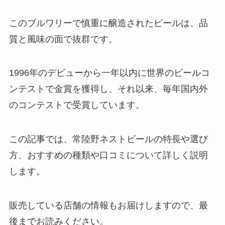
ってる？定価はいくら？
このブルワリーで慎重に醸造されたビールは、品
質と風味の面で抜群です。
ブリュレアイスはどこに売って
る？セブンやドンキで買える？コ
1996年のデビューから一年以内に世界のビールコ
ンビニでの値段はいくら？
ンテストで金賞を獲得し、それ以来、毎年国内外
のコンテストで受賞しています。
観音寺饅頭はどこで買える？サー
ビスエリアで売ってる？口コミで
この記事では、常陸野ネストビールの特長や選び
の評価は？
方、おすすめの種類や口コミについて詳しく説明
します。
q10ヨーグルト どこで売ってる？
ファミマでの取扱いは？？
販売している店舗の情報もお届けしますので、最
後までお読みください。