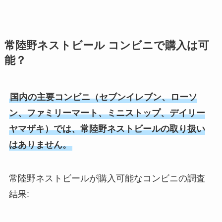
北海道ではどこで手に入る？
霜ばしら高島屋での販売は？東京
セブンイレブンのカレーパンは販
常陸野ネストビール コンビニで購入は可
ではどこで買える？
売終了？いつまで販売してる？ま
能？
ずい噂は本当か調査！
国内の主要コンビニ（セブンイレブン、ローソ
萩の月はどこで買える？東京では
マックシェイク 販売中止の噂は本
ン、ファミリーマート、ミニストップ、デイリー
どこで売ってる？値段はいくら？
当？取扱い店舗は？
ヤマザキ）では、常陸野ネストビールの取り扱い
はありません。
サクサクアーモンド 売ってる場所
ハートチップルはどこで買える？
常陸野ネストビールが購入可能なコンビニの調査
はどこ？成城石井で買える？
ドンキで売ってる？販売終了の噂
を調査！
結果: