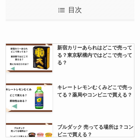
グミチョコ 生産終了の理由は？代
目次
わりのお菓子はどれ？
しましまうまうまバーが販売終
新宿カリーあられはどこで売って
了？Amazonで買える？値段や販
る？東京駅構内ではどこで売って
売店まとめ
る？
天守石垣サブレ 買える場所はど
キレートレモンむくみどこで売っ
こ？東京ではどこで売ってる？
てる？薬局やコンビニで買える？
インカのめざめはどこで買える？
ブルダック 売ってる場所は？コン
スーパーや成城石井で売ってる？
ビニで買える？