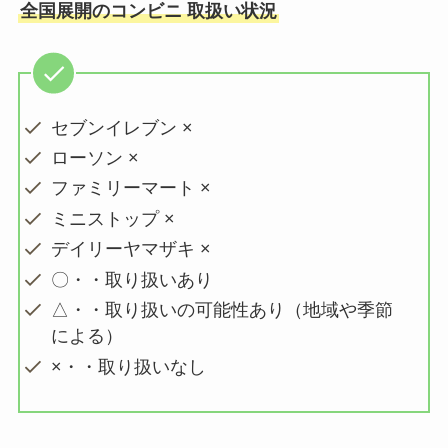
全国展開のコンビニ 取扱い状況
メープルマニア店舗は大阪ではど
こで買える？口コミ評価は？送料
無料で購入できる？
セブンイレブン ×
ええもんちぃはどこで買える？ロ
ローソン ×
ーソンや大阪駅で売ってる？評判
ファミリーマート ×
を調査！
ミニストップ ×
デイリーヤマザキ ×
グミチョコ 生産終了の理由は？代
〇・・取り扱いあり
わりのお菓子はどれ？
△・・取り扱いの可能性あり（地域や季節
による）
×・・取り扱いなし
ヴェルタースオリジナル 販売中止
の理由は？現在も売ってる場所
は？