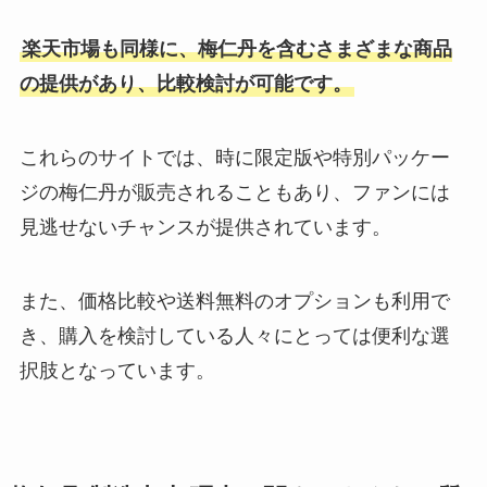
イイダコは業務スーパーで買え
る？売ってる場所はどこ？値段は
楽天市場も同様に、梅仁丹を含むさまざまな商品
いくら？
の提供があり、比較検討が可能です。
ニューヨークキャラメルサンドど
これらのサイトでは、時に限定版や特別パッケー
こで買える?東京駅で売ってる場
ジの梅仁丹が販売されることもあり、ファンには
所は？通販が安い？
見逃せないチャンスが提供されています。
激辛マニア 販売中止の理由は？辛
また、価格比較や送料無料のオプションも利用で
さレベルはどれ位？？
き、購入を検討している人々にとっては便利な選
択肢となっています。