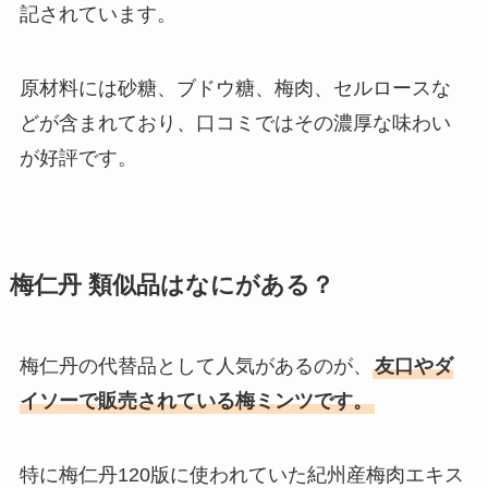
記されています。
調査！
原材料には砂糖、ブドウ糖、梅肉、セルロースな
粉雪のど飴はどこに売ってる？種
どが含まれており、口コミではその濃厚な味わい
類は何がある？
が好評です。
コンビニのおでんが売ってない？
メニューはなにがある？ファミマ
梅仁丹 類似品はなにがある？
のおでんパックは買える？
梅仁丹の代替品として人気があるのが、
友口やダ
冷麺の麺 どこで売ってる？業務ス
イソーで販売されている梅ミンツです。
ーパーで購入できる？
特に梅仁丹120版に使われていた紀州産梅肉エキス