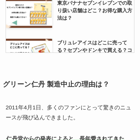
東京バナナセブンイレブンでの取
ンビニで売ってる？東京駅での販
り扱い店舗はどこ？お得な購入方
売状況は？
法は？
燻じゃが どこで売ってる?東京で
ブリュレアイスはどこに売って
の販売先は？
る？セブンやドンキで買える？コ
ンビニでの値段はいくら？
オーザックは販売中止？販売地域
AFURI柚子塩ラーメンどこで売っ
グリーン仁丹 製造中止の理由は？
はどこ？Amazonやローソンで売
てる？通販での取り扱いは？
ってる？
2011年4月1日、多くのファンにとって驚きのニュ
ースが飛び込んできました。
東京バナナセブンイレブンでの取
コーヒーガム 販売中止の理由は？
り扱い店舗はどこ？お得な購入方
復刻版はコンビニやAmazonで買
法は？
える？
仁丹堂からの発表によると、長年愛されてきた