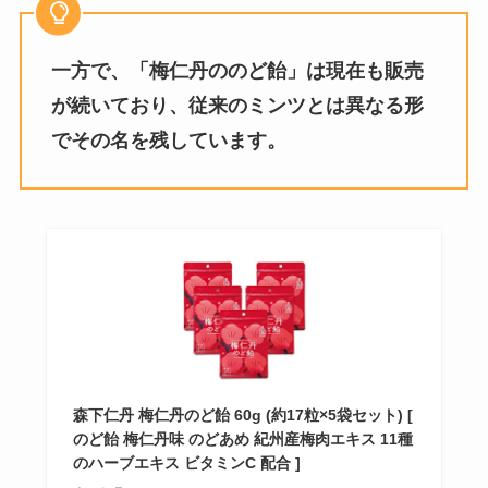
一方で、「梅仁丹ののど飴」は現在も販売
が続いており、従来のミンツとは異なる形
でその名を残しています。
森下仁丹 梅仁丹のど飴 60g (約17粒×5袋セット) [
のど飴 梅仁丹味 のどあめ 紀州産梅肉エキス 11種
のハーブエキス ビタミンC 配合 ]