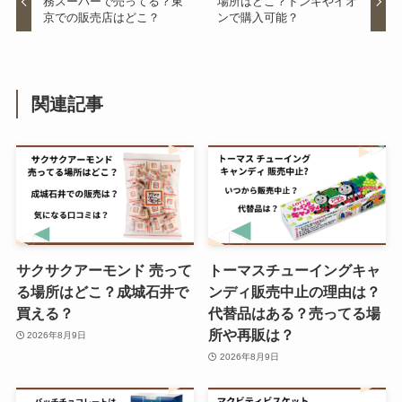
務スーパーで売ってる？東
場所はどこ？ドンキやイオ
京での販売店はどこ？
ンで購入可能？
鯛せんべいが売ってる場所はど
こ？イオンやスーパーで買える？
まずいって噂は本当？
関連記事
一蘭 カップ麺はコンビニで売って
る？値段はいくら？ドンキで買え
る？
サクサクアーモンド 売って
トーマスチューイングキャ
オレオ販売中止の噂はなぜ？ノア
る場所はどこ？成城石井で
ンディ販売中止の理由は？
ールとの違いはなに？？
買える？
代替品はある？売ってる場
所や再販は？
2026年8月9日
2026年8月9日
丸鶏 どこで買える?コストコで買