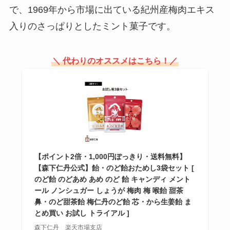
ら？
で、1969年から市場に出ている紀州産梅肉エキス
入りのさっぱりとしたミント菓子です。
午後の紅茶は販売中止は本当？ミ
ルクティー販売終了の理由は？
＼ 代わりのオススメはこちら！／
久助 ぬれ煎餅はどこで売ってる?
カルディで売ってる？？
【ポイント2倍・1,000円ぽっきり・送料無料】
【森下仁丹公式】飴・のど飴おためし3袋セット [
十万石饅頭の店舗はどこ？東京で
のど飴 のどあめ あめ のど 飴 キャンディ メント
売ってる？通販で買える？
ール ノンシュガー しょうが 梅肉 梅 喉飴 甜茶
鼻・のど甜茶飴 梅仁丹のど飴 芯・から生姜飴 ま
とめ買い お試し トライアル ]
森下仁丹 楽天市場支店