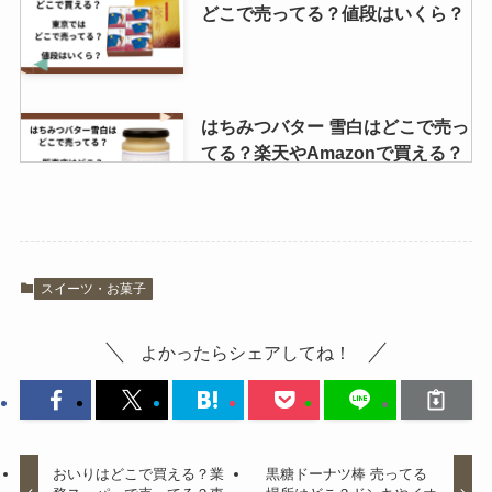
どこで売ってる？値段はいくら？
一本満足バー プロテインは販売中
止？成分も調査！
はちみつバター 雪白はどこで売っ
てる？楽天やAmazonで買える？
口コミでの評価は？
ニューヨークキャラメルサンドど
スイーツ・お菓子
こで買える?東京駅で売ってる場
所は？通販が安い？
よかったらシェアしてね！
激辛マニア 販売中止の理由は？辛
さレベルはどれ位？？
おいりはどこで買える？業
黒糖ドーナツ棒 売ってる