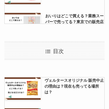
おいりはどこで買える？業務スー
パーで売ってる？東京での販売店
はどこ？
冷凍パスタ麺のみはどこで売って
目次
る？セブン-イレブンで買える？
辛味チキンサイゼリヤの通販での
ヴェルタースオリジナル 販売中止
取扱いは？どこで買える？
の理由は？現在も売ってる場所
Amazonで売ってる？
は？
千寿せんべいはどこで買える？コ