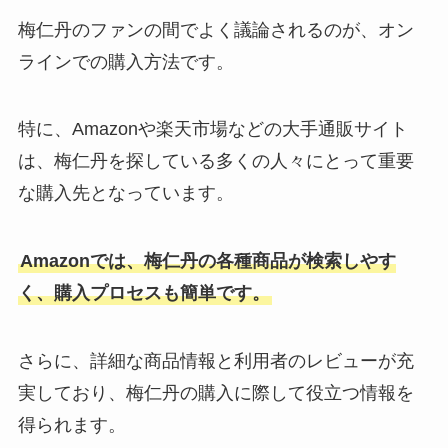
梅仁丹のファンの間でよく議論されるのが、オン
ラインでの購入方法です。
そば粉は業務スーパーで販売して
る？イオンでは購入可能？
特に、Amazonや楽天市場などの大手通販サイト
は、梅仁丹を探している多くの人々にとって重要
な購入先となっています。
サントリー レモンスカッシュ 販
売終了は本当？購入可能なお店
は？
Amazonでは、梅仁丹の各種商品が検索しやす
く、購入プロセスも簡単です。
特恋ミルクはどこで売ってる？販
売時期はいつまで？
さらに、詳細な商品情報と利用者のレビューが充
実しており、梅仁丹の購入に際して役立つ情報を
得られます。