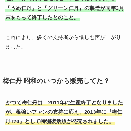
『うめ仁丹』と『グリーン仁丹』の製造が同年3月
消えちゃうキャンディ 販売終了は
末をもって終了したとのこと。
白い風船は製造中止？売ってる場
なぜ？販売店はどこで売ってい
所はどこ？Amazonで購入でき
る？仕組みはどうなってる？
る？
これにより、多くの支持者から惜しむ声が上がり
ました。
阿闍梨餅の日持ちはどれ位？まず
いって噂は本当？どこで買える？
梅仁丹 昭和のいつから販売してた？
チーザ販売中止？売ってない理由
は？どこで買える？
かつて梅仁丹は、2011年に生産終了となりました
が、根強いファンの支持に応え、2013年に『梅仁
丹120』として特別復活版が発売されました。