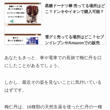
黒糖ドーナツ棒 売ってる場所はど
こ？ドンキやイオンで購入可能？
雪グミ売ってる場所はどこ？セブ
ンイレブンやAmazonでの販売
は？販売終了の噂を調査！
あなたもきっと、車や電車での長旅で梅仁丹を口
にしたことがあるでしょう。
飲むシリカ どこで買える？ドンキ
で売ってる？効果はあるの？
しかし、最近その姿を見ないことに気付いている
はずです。
生雪見だいふくどこで売ってる？
コンビニで買える？値段はいく
梅仁丹は、16種類の天然生薬を使った仁丹の一種