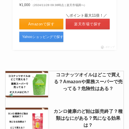
フィジーウォーター 販売終了はな
¥1,000
（2024/11/28 09:38時点 | 楽天市場調べ）
ぜ？コストコやドンキでの購入は
＼ポイント最大11倍！／
可能？
Amazonで探す
楽天市場で探す
Yahooショッピングで探す
白バラ牛乳 どこで買える?東京で
の販売店はどこ？
ポチップ
ココナッツオイルはどこで買え
る？Amazonや業務スーパーで売
ってる？危険性はある？
カンロ健康のど飴は販売終了？種
類はなにがある？気になる効果
は？