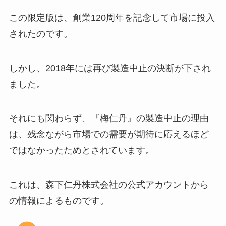
ライスペーパーの売り場はどこ？
ドンキやイオンで買える？美味し
この限定版は、創業120周年を記念して市場に投入
い食べ方を公開！
されたのです。
揚げない天ぷら粉はどこで売って
しかし、2018年には再び製造中止の決断が下され
る？イオンやスーパー買える？オ
ました。
ススメレシピを紹介！
それにも関わらず、『梅仁丹』の製造中止の理由
は、残念ながら市場での需要が期待に応えるほど
ではなかったためとされています。
これは、森下仁丹株式会社の公式アカウントから
の情報によるものです。