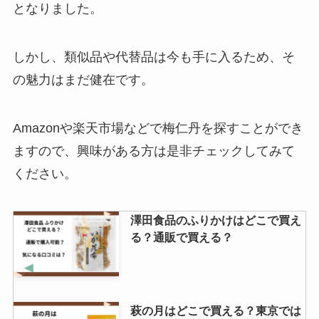
となりました。
てる？東京ではどこで買える？ア
ルコール度数はどれ位？
しかし、類似品や代替品は今も手に入るため、そ
の魅力はまだ健在です。
カニ缶の値段は？スーパーではい
くらで買える？業務スーパーで購
入できる？マルハニチロのカニ缶
Amazonや楽天市場などで梅仁丹を探すことができ
の値段は？
ますので、興味がある方は是非チェックしてみて
ください。
瓶コーラ 売ってる場所は？ドンキ
での購入は可能？？
澤田食品のふりかけはどこで買え
る？通販で買える？
背脂はどこで買える？ハナマサや
業務スーパーで売ってる？代用品
を紹介！
萩の月はどこで買える？東京では