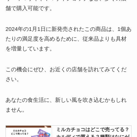
舗で購入可能です。
低温殺菌牛乳はどこで売ってる？
コンビニで買える？イオンでの販
売状況は？
2024年の1月1日に新発売されたこの商品は、1個あ
たりの満足度を高めるために、従来品よりも具材
を増量しています。
生ラムネは販売中止？売っていな
い理由は？似たお菓子はある？
この機会にぜひ、お近くの店舗を訪れてみてくだ
さい。
ボンタンアメ 販売地域はどこ？コ
ンビニで買える？
あなたの食生活に、新しい風を吹き込むかもしれ
ません。
twg紅茶の店舗は日本のどこにあ
ミルカチョコはどこで売ってる？
る？東京の店舗は？値段はおいく
カルディで買える？種類はなにが