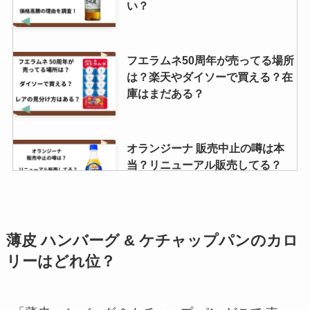
い？
フエラムネ50周年が売ってる場所
は？楽天やダイソーで買える？在
庫はまだある？
オランジーナ 販売中止の噂は本
当？リニューアル販売してる？
パンでグラタン販売中止は本当？
薄皮 ハンバーグ & ケチャップパンのカロ
再販予定は？
リーはどれ位？