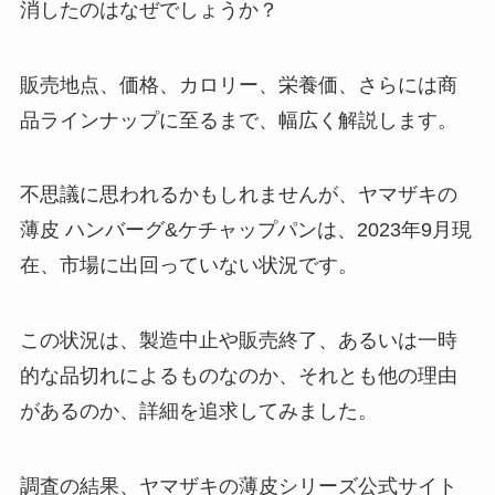
消したのはなぜでしょうか？
ブルボンのクッキー缶はどこで売
ってる？コンビニやドンキで買え
る？値段はいくら？
販売地点、価格、カロリー、栄養価、さらには商
品ラインナップに至るまで、幅広く解説します。
バナナウユはドンキで売ってる？
販売店はどこ？日本で買える？
不思議に思われるかもしれませんが、ヤマザキの
薄皮 ハンバーグ&ケチャップパンは、2023年9月現
在、市場に出回っていない状況です。
牛肉どまん中はどこで買える？東
京駅で買える？
この状況は、製造中止や販売終了、あるいは一時
的な品切れによるものなのか、それとも他の理由
があるのか、詳細を追求してみました。
飴もなかはどこで売ってる？高島
屋やAmazonで買える？値段はい
調査の結果、ヤマザキの薄皮シリーズ公式サイト
くら？