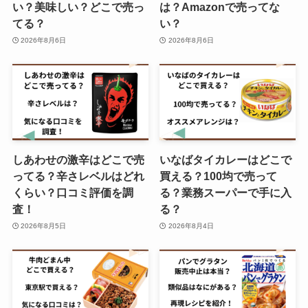
い？美味しい？どこで売っ
は？Amazonで売ってな
庫はまだある？
てる？
い？
2026年8月6日
2026年8月6日
スポンジケーキ 市販はどこに売っ
てる？イオンで買える？美味しい
メーカーはどこ？
かける本バターの店舗はどこ？カ
しあわせの激辛はどこで売
いなばタイカレーはどこで
ルディで買える？定価や口コミを
ってる？辛さレベルはどれ
買える？100均で売って
調査！
くらい？口コミ評価を調
る？業務スーパーで手に入
査！
る？
2026年8月5日
2026年8月4日