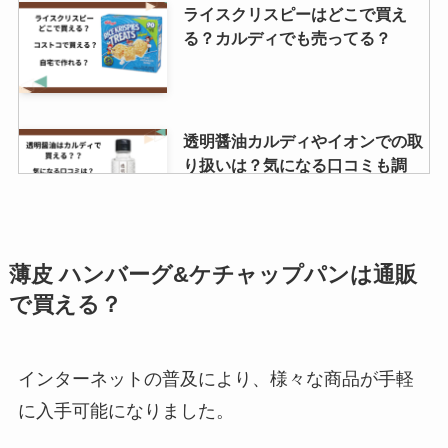
5 円チョコの値段はいくら？どこ
ライスクリスピーはどこで買え
で買える？生産終了の噂は本当？
る？カルディでも売ってる？
ヴェルタースオリジナル 販売中止
透明醤油カルディやイオンでの取
の理由は？現在も売ってる場所
り扱いは？気になる口コミも調
は？
査！
湯田ヨーグルトはシャトレーゼで
バラッツの売ってる場所はどこ？
薄皮 ハンバーグ&ケチャップパンは通販
買える？販売店はどこ？
東京、大阪ではどこで買える？口
で買える？
コミを調査！
インターネットの普及により、様々な商品が手軽
バナナチョコ明治生産終了の噂は
極上はちみつ紅茶 業務スーパーで
本当？明治のバナナチョコの歴史
に入手可能になりました。
購入可能？値段はいくら？
は？いつから販売してる？