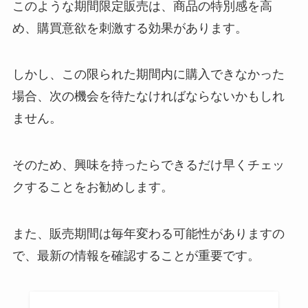
このような期間限定販売は、商品の特別感を高
こで買える？
め、購買意欲を刺激する効果があります。
しかし、この限られた期間内に購入できなかった
カトレア醤油はどこで売ってる？
場合、次の機会を待たなければならないかもしれ
福岡や大阪ではどこで買える？送
料無料で購入するには？
ません。
そのため、興味を持ったらできるだけ早くチェッ
阿闍梨餅の日持ちはどれ位？まず
いって噂は本当？どこで買える？
クすることをお勧めします。
また、販売期間は毎年変わる可能性がありますの
で、最新の情報を確認することが重要です。
ゴディバ リキュール 販売終了は
なぜ？代わりのチョコリキュール
は？