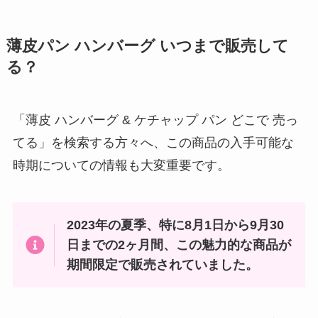
イルキャンティドレッシング 成城
薄皮パン ハンバーグ いつまで販売して
石井で購入可能？似てる市販のド
る？
レッシングは？？
「薄皮 ハンバーグ & ケチャップ パン どこで 売っ
ミスカル カルディで販売してる？
てる」を検索する方々へ、この商品の入手可能な
業務スーパーで買える？どこで売
時期についての情報も大変重要です。
ってる？
チョコワは販売終了？売ってない
2023年の夏季、特に8月1日から9月30
理由はなに？チョコワの象はどこ
日までの2ヶ月間、この魅力的な商品が
に消えた？？
期間限定で販売されていました。
やみつきオイルは売ってない？ど