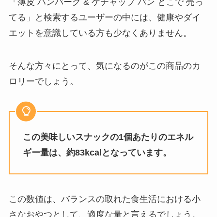
「薄皮 ハンバーグ & ケチャップ パン どこで 売っ
マイサイズ 販売中止は本当？体に
てる」と検索するユーザーの中には、健康やダイ
悪いって本当？
エットを意識している方も少なくありません。
そんな方々にとって、気になるのがこの商品のカ
生ラムネは販売中止？売っていな
ロリーでしょう。
い理由は？似たお菓子はある？
イイダコは業務スーパーで買え
この美味しいスナックの1個あたりのエネル
る？売ってる場所はどこ？値段は
ギー量は、約83kcalとなっています。
いくら？
小梅ちゃん 販売中止の噂は？売っ
この数値は、バランスの取れた食生活における小
ていない噂は本当？
さなおやつとして、適度な量と言えるでしょう。