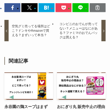
一蘭 カップ麺はコンビニで売って
る？値段はいくら？ドンキで買え
る？
コンビニのおでんが売って
空気グミ売ってる場所はど
ない？メニューはなにがあ
こ？ドンキやAmazonで買
る？ファミマのおでんパッ
える？まずいって本当？
クは買える？
グリコアーモンドチョコレート 生
産終了はなぜ？通販で手に入る？
復刻版はどこで手に入る？
関連記事
コアラパン 販売中止？売っていな
い理由は？
フエラムネ50周年が売ってる場所
永谷園の鶏スープはまず
おにぎり丸 販売中止の理由
は？楽天やダイソーで買える？在