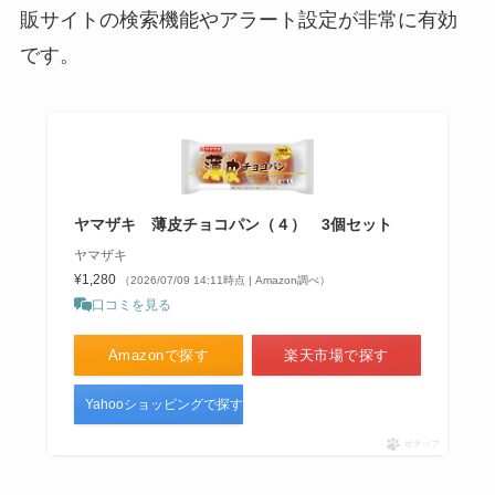
源氏パイ 販売終了？売ってないっ
販サイトの検索機能やアラート設定が非常に有効
て本当？
です。
フローズンチョコバナナはどこで
売ってる？コストコやセブンイレ
ブンで買える？まずいって噂は本
ヤマザキ 薄皮チョコパン（４） 3個セット
当か調査！
ヤマザキ
¥1,280
（2026/07/09 14:11時点 | Amazon調べ）
口コミを見る
Amazonで探す
楽天市場で探す
Yahooショッピングで探す
ポチップ