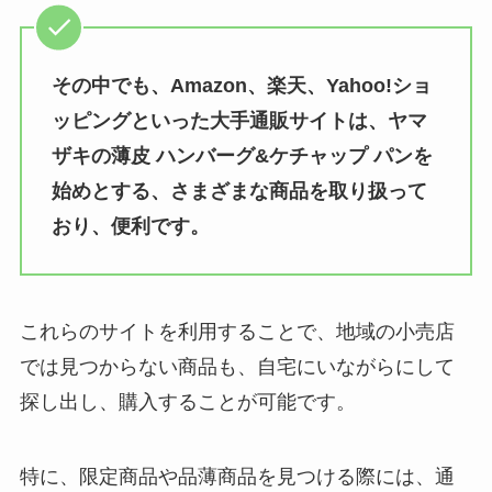
子持ちヤリイカ どこで売ってる？
ビッグアイランドキャンディーズ
その中でも、Amazon、楽天、Yahoo!ショ
ドンキや業務スーパーで買える？
はコストコで売ってる？日本では
ッピングといった大手通販サイトは、ヤマ
値段は？
購入できる？通販での取り扱いを
ザキの薄皮 ハンバーグ&ケチャップ パンを
調査！
始めとする、さまざまな商品を取り扱って
おり、便利です。
常陸野ネストビール 買える店はど
こ？コンビニでの取扱いは？
これらのサイトを利用することで、地域の小売店
では見つからない商品も、自宅にいながらにして
カスタードクリーム市販 どこに売
ってる？イオンで購入できる？
探し出し、購入することが可能です。
特に、限定商品や品薄商品を見つける際には、通