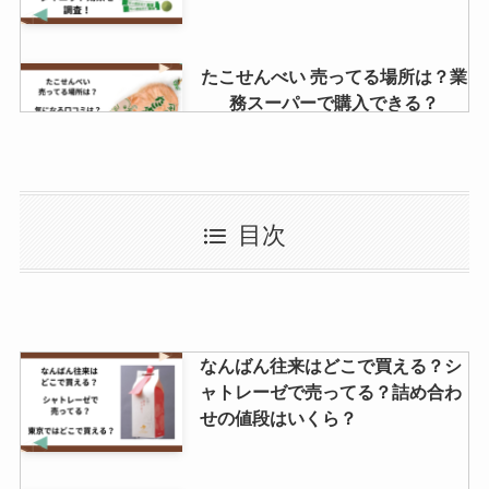
たこせんべい 売ってる場所は？業
務スーパーで購入できる？
セブンイレブンのすみれは販売終
目次
了？チャーハンやワンタンスープ
は売ってる？いつまで買える？
エンゼルパイは販売終了？ドンキ
なんばん往来はどこで買える？シ
やAmazonで売ってる？値段はい
ャトレーゼで売ってる？詰め合わ
くら？
せの値段はいくら？