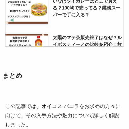
いなばタイカレーはどこで買え
る？100均で売ってる？業務スー
パーで手に入る？
太陽のマテ茶販売終了はなぜ？ル
イボスティーとの比較を紹介！飲
み続けた結果は？
無糖ゆであずきはスーパーで売っ
まとめ
てる？イオンで買える？カロリー
はどれ位？
この記事では、オイコス バニラをお求めの方々に
龍の髭お菓子が売ってる場所はど
向けて、その入手方法や魅力について詳しく解説
こ？東京ではどこで買える？実演
販売はどこでしてる？
しました。