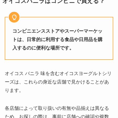
オイコスバニラはコンビニで買える？
こで売ってる？味が変わったって
で売ってる？体に悪い噂の真相
本当？
は？
フラン お菓子は販売終了はなぜ？
コンビニエンスストアやスーパーマーケッ
梅仁丹 製造中止の理由は？類似品
明治の販売終了商品はなにがあ
はある？
トは、日常的に利用する食品や日用品を購
る？販売終了商品を調査！
入するのに便利な場所です。
ucc アイスコーヒーポーションは
天然水ゼリーはどこで売ってる？
どこで売ってる？コストコで買え
Amazonで買える？販売終了の噂
オイコス バニラ 味を含むオイコスヨーグルトシリ
る？アレンジ方法を紹介！
を調査！
ーズは、これらの身近な店舗で見かけることがあ
ります。
ウイスキー 響はどこで買える？生
産中止？定価で購入する方法はあ
各店舗によって取り扱いの有無や品揃えは異なる
る？
ため、お探しの際は、事前に店舗への確認や複数