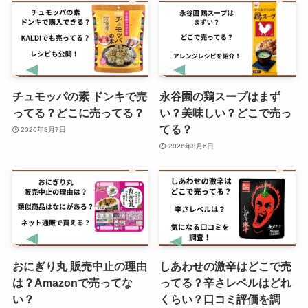
理由はなぜ？レア度はどれくら
い？
フォロのドレッシングはカルディ
チュモッパの素 ドンキで売
永谷園の鶏スープはまず
で売ってる？どこで買える？イオ
ってる？どこに売ってる？
い？美味しい？どこで売っ
ンで手に入る？定価はいくら？
てる？
2026年8月7日
2026年8月6日
田辺農園のバナナはどこで売って
る？ローソンで買える？安全性を
調査！
コアラパン 販売中止？売っていな
おにぎり丸 販売中止の理由
しあわせの激辛はどこで売
い理由は？
は？Amazonで売ってな
ってる？辛さレベルはどれ
い？
くらい？口コミ評価を調