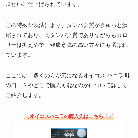
味わいに仕上げられています。
こで買える?東京駅で売ってる場
所は？通販が安い？
この特殊な製法により、タンパク質がぎゅっと濃
縮されており、高タンパク質でありながらもカロ
おにぎり丸 販売中止の理由は？
リーは抑えめで、健康意識の高い方々にも選ばれ
Amazonで売ってない？
ています。
ここでは、多くの方が気になるオイコス バニラ 味
インカのめざめはどこで買える？
スーパーや成城石井で売ってる？
の口コミやどこで購入可能なのかについて詳しく
北海道ではどこで手に入る？
ご紹介します。
舟納豆 買える場所は？Amazonで
＼オイコスバニラの購入先はこちら！／
の取扱いは？？