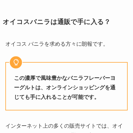
twg紅茶の店舗は日本のどこにあ
オイコスバニラは通販で手に入る？
る？東京の店舗は？値段はおいく
ら？
オイコス バニラを求める方々に朗報です。
グアンチャーレはどこで買える？
気になる作り方は？販売店東京だ
とどこで売ってる？
この濃厚で風味豊かなバニラフレーバーヨ
ーグルトは、オンラインショッピングを通
豆の蔵元はどこで買える？人気商
じても手に入れることが可能です。
品はどれ？値段はいくら？
インターネット上の多くの販売サイトでは、オイ