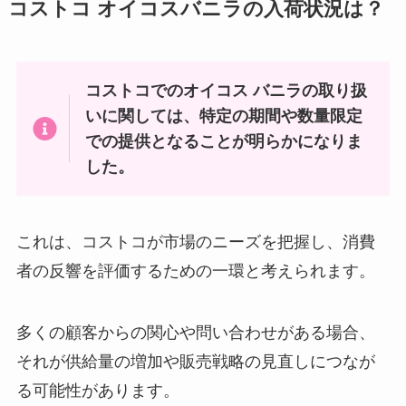
ブルダック 売ってる場所は？コン
コストコ オイコスバニラの入荷状況は？
ビニで買える？
コストコでのオイコス バニラの取り扱
いに関しては、特定の期間や数量限定
たこせんべい 売ってる場所は？業
務スーパーで購入できる？
での提供となることが明らかになりま
した。
一本満足バー プロテインは販売中
これは、コストコが市場のニーズを把握し、消費
止？成分も調査！
者の反響を評価するための一環と考えられます。
多くの顧客からの関心や問い合わせがある場合、
そば粉は業務スーパーで販売して
それが供給量の増加や販売戦略の見直しにつなが
る？イオンでは購入可能？
る可能性があります。