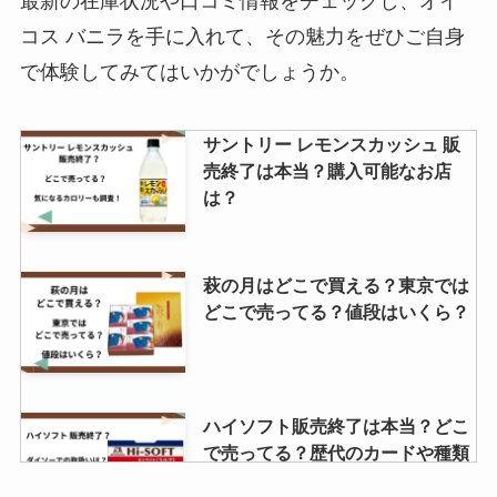
最新の在庫状況や口コミ情報をチェックし、オイ
手に入る？
コス バニラを手に入れて、その魅力をぜひご自身
で体験してみてはいかがでしょうか。
リッツチョコサンドはどこに売っ
サントリー レモンスカッシュ 販
てる？期間限定販売？
売終了は本当？購入可能なお店
は？
萩の月はどこで買える？東京では
どこで売ってる？値段はいくら？
ハイソフト販売終了は本当？どこ
で売ってる？歴代のカードや種類
も調査！