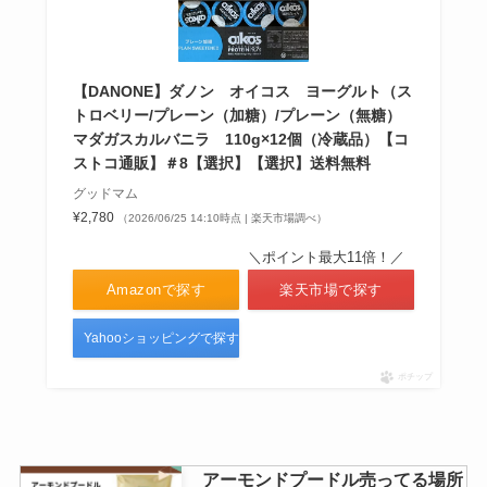
キシリトールガム 歯科専用はどこ
で売ってる?ドラックストアで買
【DANONE】ダノン オイコス ヨーグルト（ス
える？
トロベリー/プレーン（加糖）/プレーン（無糖）
マダガスカルバニラ 110g×12個（冷蔵品）【コ
ストコ通販】＃8【選択】【選択】送料無料
グッドマム
ブルボン プチ販売終了の噂は本
¥2,780
（2026/06/25 14:10時点 | 楽天市場調べ）
当？歴代の味の種類は？
＼ポイント最大11倍！／
Amazonで探す
楽天市場で探す
Yahooショッピングで探す
ポチップ
アーモンドプードル売ってる場所