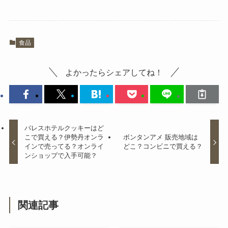
クリスタルガイザーは販売終了？
食品
品薄はなぜ？販売店を調査！
よかったらシェアしてね！
シーラカンスモナカはどこで売っ
てる？催事でも買える？賞味期限
は？
パレスホテルクッキーはど
こで買える？伊勢丹オンラ
ボンタンアメ 販売地域は
インで売ってる？オンライ
どこ？コンビニで買える？
ンショップで入手可能？
子持ちヤリイカ どこで売ってる？
ドンキや業務スーパーで買える？
値段は？
関連記事
宮城峡は売ってない？価格高騰の