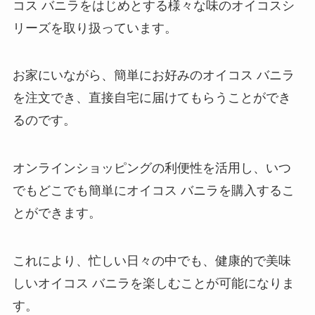
チーザ販売中止？売ってない理由
コス バニラをはじめとする様々な味のオイコスシ
は？どこで買える？
リーズを取り扱っています。
お家にいながら、簡単にお好みのオイコス バニラ
かける本バターの店舗はどこ？カ
を注文でき、直接自宅に届けてもらうことができ
ルディで買える？定価や口コミを
るのです。
調査！
オンラインショッピングの利便性を活用し、いつ
ええもんちぃはどこで買える？ロ
でもどこでも簡単にオイコス バニラを購入するこ
ーソンや大阪駅で売ってる？評判
とができます。
を調査！
これにより、忙しい日々の中でも、健康的で美味
辛味チキンサイゼリヤの通販での
しいオイコス バニラを楽しむことが可能になりま
取扱いは？どこで買える？
Amazonで売ってる？
す。