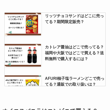
久保田アイス どこで売ってる？取
リッツチョコサンドはどこに売っ
扱店はどこ？
てる？期間限定販売？
gearガムはどこで売ってる？コン
カトレア醤油はどこで売ってる？
ビニで買える？効果はなにがあ
福岡や大阪ではどこで買える？送
る？
料無料で購入するには？
ハートチップルはどこで買える？
AFURI柚子塩ラーメンどこで売っ
ドンキで売ってる？販売終了の噂
てる？通販での取り扱いは？
を調査！
リッツのチーズサンドは終了？ど
完全メシどこで買える？スーパー