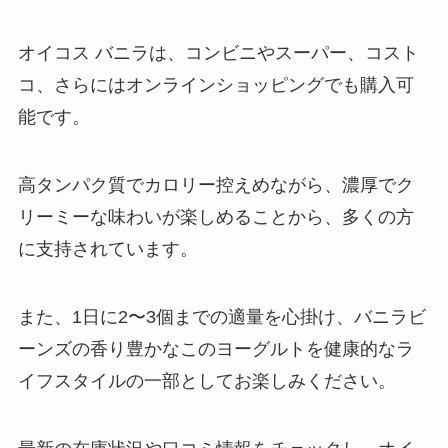
オイコス バニラは、コンビニやスーパー、コスト
トッポギ どこに売ってる?カルデ
コ、さらにはオンラインショッピングでも購入可
ィでの販売は？？
能です。
高タンパク質でカロリー控えめながら、濃厚でク
イトメン チャンポンめんの販売地
域はどこ？関東で売ってる？大阪
リーミーな味わいが楽しめることから、多くの方
や京都ではどこで買える？
に支持されています。
また、1日に2〜3個までの適量を心掛け、バニラビ
ピーカンナッツはどこで買える？
店舗東京ではどこで売ってる？カ
ーンズの香り豊かなこのヨーグルトを健康的なラ
ルディで手に入る？
イフスタイルの一部としてお楽しみください。
炭火焼きパウダー 業務スーパーで