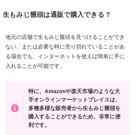
三方六はどこで買える？東京で売
生もみじ饅頭は通販で購入できる？
ってる？値段はいくら？
地元の店舗で生もみじ饅頭を見つけることができ
ない、または必要な時に売り切れていることがあ
とびこはスーパーで売ってない？
る場合でも、インターネットを使えば簡単に手に
業務スーパーで買える？代用品や
価格を調査！
入れることが可能です。
赤い帽子お菓子どこで売ってる？
特に、Amazonや楽天市場のような大
イオンやセブンイレブンでの取扱
手オンラインマーケットプレイスは、
いは？？
多種多様な販売者から生もみじ饅頭を
購入することができるため、非常に便
利です。
フラン お菓子は販売終了はなぜ？
明治の販売終了商品はなにがあ