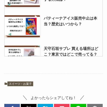
で購入可能？
パティーナアイス販売中止は本
当？歴史はいつから？
天守石垣サブレ 買える場所はど
こ？東京ではどこで売ってる？
とちあいかの値段スーパーではい
スイーツ・お菓子
くら？特徴とは？気になる糖度は
どれ位？
よかったらシェアしてね！