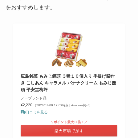
をおすすめします。
広島銘菓 もみじ饅頭 ３種１０個入り 手提げ袋付
き こしあん キャラメル バナナクリーム もみじ饅
頭 平安堂梅坪
ノーブランド品
¥2,220
（2026/07/09 17:09時点 | Amazon調べ）
口コミを見る
＼ポイント最大11倍！／
楽天市場で探す