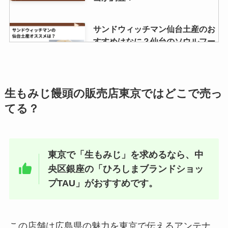
ロイズ黒糖チョコレートはどこで
サンドウィッチマン仙台土産のお
売ってる？東京ではどこで買え
すすめはなに？仙台のソウルフー
る？
ドは？仙台のお土産でレアな商品
を調査！
竹鶴はどこで買える？イオンで売
生もみじ饅頭の販売店東京ではどこで売っ
ってる？定価はいくら？
湯田ヨーグルトはシャトレーゼで
てる？
買える？販売店はどこ？
ウイスキー 響はどこで買える？生
東京で「生もみじ」を求めるなら、中
産中止？定価で購入する方法はあ
カンロ健康のど飴は販売終了？種
央区銀座の「ひろしまブランドショッ
る？
類はなにがある？気になる効果
プTAU」がおすすめです。
は？
背脂はどこで買える？ハナマサや
この店舗は広島県の魅力を東京で伝えるアンテナ
業務スーパーで売ってる？代用品
おにぎり丸 販売中止の理由は？