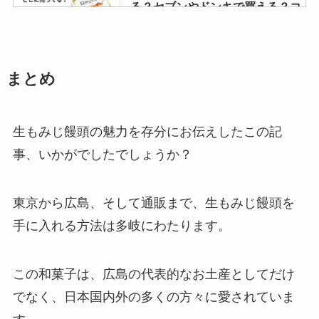
る？セブンやドンキで買える？コ
ンビニでの値段はいくら？
まとめ
じゃり豆はどこで売ってる？業務
スーパーやカルディで売ってる？
どこのお土産？
生もみじ饅頭の魅力を存分にお伝えしたこの記
事、いかがでしたでしょうか？
揚げない天ぷら粉はどこで売って
る？イオンやスーパー買える？オ
東京から広島、そして通販まで、生もみじ饅頭を
ススメレシピを紹介！
手に入れる方法は多岐にわたります。
ウォーカーショートブレッドは業
この和菓子は、広島の代表的なお土産としてだけ
務スーパーで買える？コストコで
も売ってる？
でなく、日本国内外の多くの方々に愛されていま