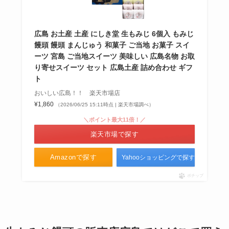
なごにゃんどこで買える？販売店
広島 お土産 土産 にしき堂 生もみじ 6個入 もみじ
関東ではどこで売ってる？値段は
饅頭 饅頭 まんじゅう 和菓子 ご当地 お菓子 スイ
いくら？
ーツ 宮島 ご当地スイーツ 美味しい 広島名物 お取
り寄せスイーツ セット 広島土産 詰め合わせ ギフ
ト
おいしい広島！！ 楽天市場店
¥1,860
（2026/06/25 15:11時点 | 楽天市場調べ）
＼ポイント最大11倍！／
楽天市場で探す
Amazonで探す
Yahooショッピングで探す
ポチップ