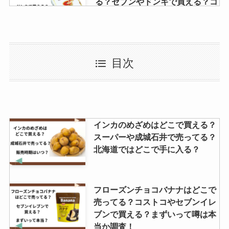
る？セブンやドンキで買える？コ
ンビニでの値段はいくら？
和光堂はいはいは製造中止？品薄
目次
になるほど評判？値段はいくら？
堅パン どこで買える？ドンキでの
インカのめざめはどこで買える？
取扱いは？
スーパーや成城石井で売ってる？
北海道ではどこで手に入る？
クチナシの実はスーパーで売って
フローズンチョコバナナはどこで
る？イオンやダイソーで購入可
売ってる？コストコやセブンイレ
能？代用品は？
ブンで買える？まずいって噂は本
当か調査！