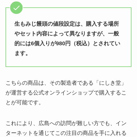
フォロのドレッシングはカルディ
生もみじ饅頭の値段設定は、購入する場所
で売ってる？どこで買える？イオ
ンで手に入る？定価はいくら？
やセット内容によって異なりますが、一般
的には6個入りが980円（税込）とされてい
ます。
生雪見だいふくどこで売ってる？
コンビニで買える？値段はいく
ら？
こちらの商品は、その製造者である「にしき堂」
が運営する公式オンラインショップで購入するこ
南天のど飴はどこで売ってる？コ
ンビニやAmazonで買える？注意
とが可能です。
点はなにがある？
これにより、広島への訪問が難しい方でも、イン
ターネットを通じてこの注目の商品を手に入れる
高千穂峡つゆ どこで売ってる？イ