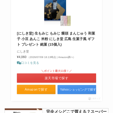
[にしき堂] 生もみじ もみじ 饅頭 まんじゅう 和菓
子 小豆 あんこ 米粉 にしき堂 広島 生菓子風 ギフ
ト プレゼント 銘菓 (15個入)
にしき堂
¥4,060
（2026/07/09 16:13時点 | Amazon調べ）
口コミを見る
＼ポイント最大11倍！／
楽天市場で探す
Amazonで探す
Yahooショッピングで探す
ポチップ
完全メシどこで買える？スーパー