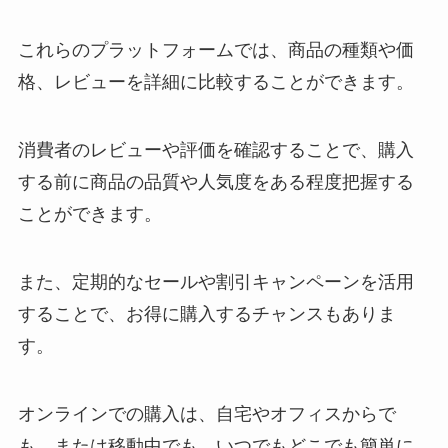
る？販売終了商品を調査！
これらのプラットフォームでは、商品の種類や価
格、レビューを詳細に比較することができます。
たもぎ茸どこで売ってる?スーパ
ーや通販で購入可能？
消費者のレビューや評価を確認することで、購入
する前に商品の品質や人気度をある程度把握する
ことができます。
塩分チャージ 販売中止の理由は？
冬に売ってる場所はある？代わり
になるものも紹介！
また、定期的なセールや割引キャンペーンを活用
することで、お得に購入するチャンスもありま
す。
堅パン どこで買える？ドンキでの
取扱いは？
オンラインでの購入は、自宅やオフィスからで
も、または移動中でも、いつでもどこでも簡単に