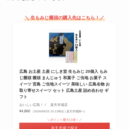
くるみやまびこはシャトレーゼで
＼ 生もみじ饅頭の購入先はこちら！／
売ってる？通販で買える？値段は
いくら？
観音寺饅頭はどこで買える？サー
ビスエリアで売ってる？口コミで
の評価は？
広島 お土産 土産 にしき堂 生もみじ 20個入 もみ
じ饅頭 饅頭 まんじゅう 和菓子 ご当地 お菓子 ス
イーツ 宮島 ご当地スイーツ 美味しい 広島名物 お
取り寄せスイーツ セット 広島土産 詰め合わせ ギ
フト
おいしい広島！！ 楽天市場店
¥4,860
（2026/06/25 15:11時点 | 楽天市場調べ）
＼ポイント最大11倍！／
楽天市場で探す