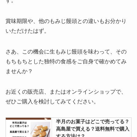
す。
黒糖ドーナツ棒 売ってる場所はど
賞味期限や、他のもみじ饅頭との違いもお分かり
こ？ドンキやイオンで購入可能？
いただけたはず。
さあ、この機会に生もみじ饅頭を味わって、その
特恋ミルクはどこで売ってる？販
売時期はいつまで？
もちもちとした独特の食感をご自身で確かめてみ
ませんか？
uccドリップポッドカプセルはコ
お近くの販売店、またはオンラインショップで、
ストコで買える？どこで売って
ぜひご購入を検討してみてください。
る？値段はいくらで買える？
半月のお菓子はどこで売ってる？
高島屋で買える？送料無料で購入
ポテりこ どこで買える？amazon
する方法は？