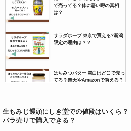
で売ってる？体に悪い噂の真相
は？
サラダホープ 東京で買える?新潟
限定の理由は？？
はちみつバター 雪白はどこで売っ
てる？楽天やAmazonで買える？
口コミでの評価は？
味どうらくの里はどこで買える？
生もみじ饅頭にしき堂での値段はいくら？
イオンで売ってる？めんつゆとの
バラ売りで購入できる？
違いはなに？