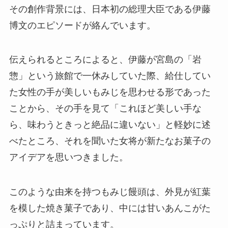
イボスティーとの比較を紹介！飲
その創作背景には、日本初の総理大臣である伊藤
み続けた結果は？
博文のエピソードが絡んでいます。
ええもんちぃはどこで買える？ロ
伝えられるところによると、伊藤が宮島の「岩
ーソンや大阪駅で売ってる？評判
惣」という旅館で一休みしていた際、給仕してい
を調査！
た女性の手が美しいもみじを思わせる形であった
ことから、その手を見て「これほど美しい手な
板チョコアイス ホワイトはどこで
ら、味わうときっと絶品に違いない」と軽妙に述
売ってる？コンビニでの販売状況
べたところ、それを聞いた女将が新たなお菓子の
は？
アイデアを思いつきました。
雪塩はどこで買える？スーパーや
このような由来を持つもみじ饅頭は、外見が紅葉
カルディで売ってる？値段はいく
を模した焼き菓子であり、中には甘いあんこがた
ら？
っぷりと詰まっています。