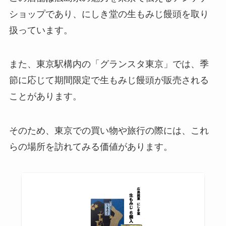
を紹介！
Amazonで売ってない？
ショップであり、にしき堂の生もみじ饅頭を取り
扱っています。
グミエッグはどこで買える？
また、東京駅構内の「グランスタ東京」では、季
Amazonで売ってる？販売終了の
節に応じて期間限定で生もみじ饅頭が販売される
噂を調査！
ことがあります。
宝石箱アイスは今売ってる？復刻
そのため、東京での買い物や旅行の際には、これ
してる？再販の予定を調査！
らの場所を訪れてみる価値があります。
六花のつゆ どこで売ってる？東京
駅で買える？