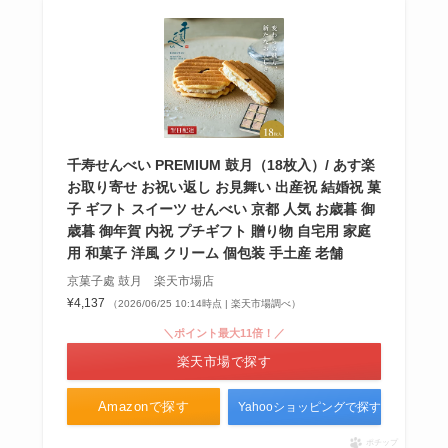
千寿せんべい PREMIUM 鼓月（18枚入）/ あす楽
お取り寄せ お祝い返し お見舞い 出産祝 結婚祝 菓
子 ギフト スイーツ せんべい 京都 人気 お歳暮 御
歳暮 御年賀 内祝 プチギフト 贈り物 自宅用 家庭
用 和菓子 洋風 クリーム 個包装 手土産 老舗
京菓子處 鼓月 楽天市場店
¥4,137
（2026/06/25 10:14時点 | 楽天市場調べ）
＼ポイント最大11倍！／
楽天市場で探す
Amazonで探す
Yahooショッピングで探す
ポチップ