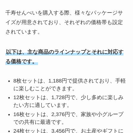
は売ってる？いつまで買える？
千寿せんべいを購入する際、様々なパッケージサ
イズが用意されており、それぞれの価格帯も設定
箱根ラスクが買える場所はどこ？
されています。
高島屋で売ってる？人気の味はど
れ？
以下は、主な商品のラインナップとそれに対応す
る価格です。
一本満足バー プロテインは販売中
止？成分も調査！
8枚セットは、1,188円で提供されており、手軽
に楽しむことができます。
12枚セットは、1,728円で、少し多めに楽しみ
デコふり 販売中止の理由は？青の
たい方に適しています。
代用はなにがある？販売店まとめ
16枚セットは、2,376円で、家族や小グループ
での共有に最適です。
24枚セットは、3,456円で、お土産やギフトに