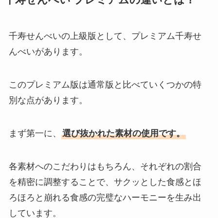
千寿せんべい プレミアムの違いとは？
り扱いは？気になる口コミも調
査！
千寿せんべいの上級版として、プレミアム千寿せ
んべいがあります。
エビアン販売終了の理由は？体に
悪いって本当？
このプレミアム版は通常版と比べていくつかの特
別な点があります。
霜ばしら高島屋での販売は？東京
ではどこで買える？
まず第一に、
選び抜かれた素材の使用です。
各素材へのこだわりはもちろん、それぞれの割合
を精密に調整することで、サクッとした食感とほ
堅パン どこで買える？ドンキでの
取扱いは？
ろほろと崩れる食感の完璧なハーモニーを生み出
しています。