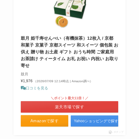
鼓月 姫千寿せんべい（有機抹茶）12枚入 / 京都
和菓子 京菓子 京都スイーツ 和スイーツ 個包装 お
供え 贈り物 お土産 ギフト おうち時間 ご家庭用
お茶請け ティータイム お礼 お祝い 内祝い お取り
寄せ
鼓月
¥1,976
（2026/07/09 12:14時点 | Amazon調べ）
口コミを見る
＼ポイント最大11倍！／
楽天市場で探す
Amazonで探す
Yahooショッピングで探す
ポチップ