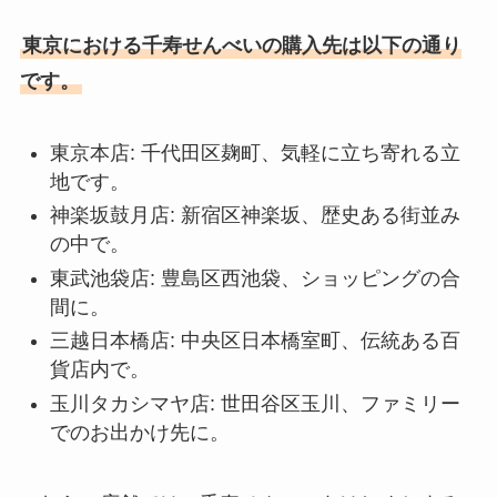
東京における千寿せんべいの購入先は以下の通り
リンツチョコはどこで買える？カ
常陸野ネストビール 買える店はど
ルディでの取扱いは？
です。
こ？コンビニでの取扱いは？
東京本店: 千代田区麹町、気軽に立ち寄れる立
地です。
クレープアイス 販売中止は本当？
じゃり豆はどこで売ってる？業務
神楽坂鼓月店: 新宿区神楽坂、歴史ある街並み
どこに売ってる？
スーパーやカルディで売ってる？
の中で。
どこのお土産？
東武池袋店: 豊島区西池袋、ショッピングの合
間に。
三越日本橋店: 中央区日本橋室町、伝統ある百
トトロのお菓子は通販で買える？
貨店内で。
クッキー缶の値段は？通販での取
扱い状況は？
玉川タカシマヤ店: 世田谷区玉川、ファミリー
でのお出かけ先に。
午後の紅茶は販売中止は本当？ミ