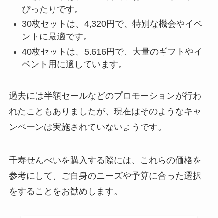
ぴったりです。
じゃり豆はどこで売ってる？業務
スーパーやカルディで売ってる？
30枚セットは、4,320円で、特別な機会やイベ
どこのお土産？
ントに最適です。
40枚セットは、5,616円で、大量のギフトやイ
ベント用に適しています。
uccドリップポッドカプセルはコ
ストコで買える？どこで売って
過去には半額セールなどのプロモーションが行わ
る？値段はいくらで買える？
れたこともありましたが、現在はそのようなキャ
ンペーンは実施されていないようです。
養命酒はどこが安い？安いドラッ
グストアは？スギ薬局・マツキヨ
の値段は？
千寿せんべいを購入する際には、これらの価格を
参考にして、ご自身のニーズや予算に合った選択
をすることをお勧めします。