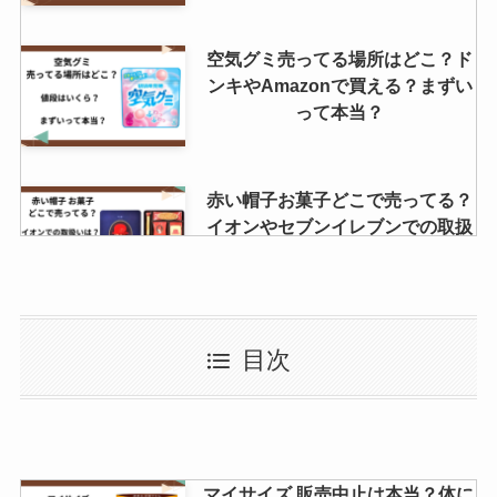
空気グミ売ってる場所はどこ？ド
ンキやAmazonで買える？まずい
って本当？
赤い帽子お菓子どこで売ってる？
イオンやセブンイレブンでの取扱
いは？？
養命酒はどこが安い？安いドラッ
目次
グストアは？スギ薬局・マツキヨ
の値段は？
フラン お菓子は販売終了はなぜ？
マイサイズ 販売中止は本当？体に