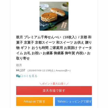
鼓月 プレミアム千寿せんべい（18枚入）/ 京都 和
菓子 京菓子 京都スイーツ 和スイーツ お供え 贈り
物 ギフト おうち時間 ご家庭用 お茶請け ティータ
イム お礼 お祝い お歳暮 御歳暮 御年賀 内祝い お
取り寄せ
鼓月
¥4,137
（2026/07/09 12:15時点 | Amazon調べ）
口コミを見る
＼ポイント最大11倍！／
楽天市場で探す
Amazonで探す
Yahooショッピングで探す