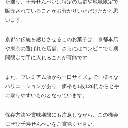
た通り、千寿せんべいは特定の店舗や地域限定で
カップヌードル リフィル 販売終
販売されていることがお分かりいただけたかと思
了の理由は？
います。
京都の伝統を感じさせるこのお菓子は、京都本店
観音寺饅頭はどこで買える？サー
や東京の選ばれた店舗、さらにはコンビニでも期
ビスエリアで売ってる？口コミで
の評価は？
間限定で手に入れることが可能です。
また、プレミアム版から一口サイズまで、様々な
リンツチョコはどこで買える？カ
ルディでの取扱いは？
バリエーションがあり、価格も1枚126円からと手
に取りやすいものとなっています。
保存方法や賞味期限にも注意しながら、この機会
鴨肉はどこで買える？東京ではど
こで買える？業務スーパーで売っ
にぜひ千寿せんべいをご賞味ください。