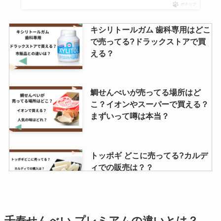
ポチップ
キシリトールガム 歯科専用はどこ
で売ってる?ドラックストアで買
える？
鯛せんべいが売ってる場所はど
こ？イオンやスーパーで買える？
まずいって噂は本当？
トッポギ どこに売ってる?カルデ
ィでの販売は？？
透明醤油カルディやイオンでの取