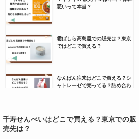
明治の販売終了商品はなにがあ
悪いって本当？
る？販売終了商品を調査！
冷麺の麺 どこで売ってる？業務ス
霜ばしら高島屋での販売は？東京
ーパーで購入できる？
ではどこで買える？
久助 ぬれ煎餅はどこで売ってる?
なんばん往来はどこで買える？シ
カルディで売ってる？？
ャトレーゼで売ってる？詰め合わ
せの値段はいくら？
くるみやまびこはシャトレーゼで
高千穂峡つゆ どこで売ってる？イ
千寿せんべいはどこで買える？東京での販
売ってる？通販で買える？値段は
オンやカルディで買える？
売先は？
いくら？