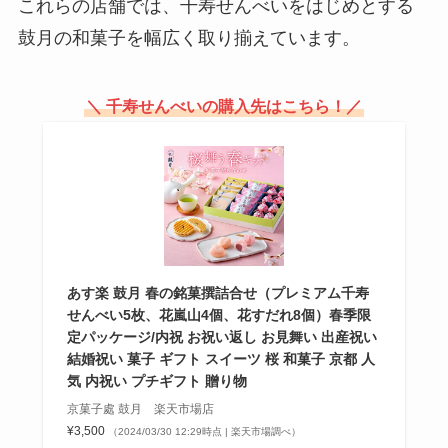
これらの店舗では、千寿せんべいをはじめとする
ルクティー販売終了の理由は？
鼓月の和菓子を幅広く取り揃えています。
＼ 千寿せんべいの購入先はこちら！／
白いブラックサンダーはどこで買
える？北海道以外で購入できる？
40個入りの価格はいくら？
イトメン チャンポンめんの販売地
域はどこ？関東で売ってる？大阪
や京都ではどこで買える？
あす楽 鼓月 春の銘菓撰詰合せ（プレミアム千寿
せんべい5枚、花嵐山4個、花すだれ8個）春季限
定パッケージ/内祝 お祝い返し お見舞い 出産祝い
結婚祝い 菓子 ギフト スイーツ 桜 和菓子 京都 人
気 内祝い プチギフト 贈り物
京菓子處 鼓月 楽天市場店
¥3,500
（2024/03/30 12:29時点 | 楽天市場調べ）