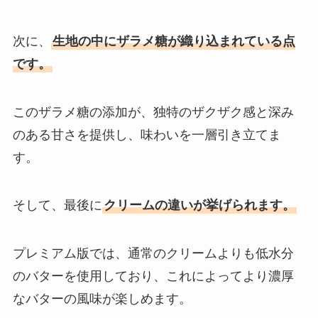
もぎたて生スムージーはどこで買
次に、
生地の中にザラメ糖が織り込まれている点
える？ドンキでは売ってる？口コ
です。
ミ評価は？
このザラメ糖の添加が、独特のザクザク感と深み
田辺農園のバナナはどこで売って
のある甘さを提供し、味わいを一層引き立てま
る？ローソンで買える？安全性を
す。
調査！
そして、最後に
クリームの違いが挙げられます。
久助 ぬれ煎餅はどこで売ってる?
カルディで売ってる？？
プレミアム版では、通常のクリームよりも低水分
のバターを使用しており、これによってより濃厚
なバターの風味が楽しめます。