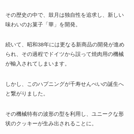
業務スーパーで買える？代用品や
価格を調査！
その歴史の中で、鼓月は独自性を追求し、新しい
味わいのお菓子「華」を開発。
やみつきしみかりせん どこで売っ
てる？三越などの百貨店で買え
続いて、昭和38年には更なる新商品の開発が進め
る？
られ、その過程でドイツから誤って焼肉用の機械
が輸入されてしまいます。
イルキャンティドレッシング 成城
石井で購入可能？似てる市販のド
しかし、このハプニングが千寿せんべいの誕生へ
レッシングは？？
と繋がりました。
ジューc販売中止の理由は？体に
その機械特有の波形の型を利用し、ユニークな形
悪い噂は本当？
状のクッキーが生み出されることに。