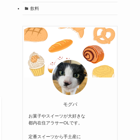
飲料
さ
モグパ
お菓子やスイーツが大好きな
都内在住アラサーOLです。
定番スイーツから手土産に