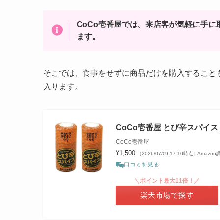
CoCo壱番屋では、来店客が気軽に手
ます。
そこでは、食事をせずに商品だけを購入すること
入ります。
CoCo壱番屋 とび辛スパイス 
CoCo壱番屋
¥1,500
（2026/07/09 17:10時点 | Amazo
口コミを見る
＼ポイント最大11倍！／
楽天市場で探す