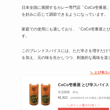
日本全国に展開するカレー専門店「CoCo壱番屋
を好みに応じて調節できるようになっています。
家庭での使用にも適しており、「CoCo壱番屋と
す。
このブレンドスパイスには、ただ辛さを増すだけ
を加え、元の味を生かしつつ、刺激的な風味を楽
＼ とび辛ス
CoCo壱番屋 とび辛スパイ
生活雑貨 めも
¥1,912
（2026/06/25 15:11時点 | 楽天市
＼ポイント最大11倍！／